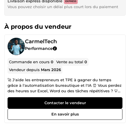
Livraison express disponible
EXPRESS
Vous pouvez choisir un délai plus court lors du paiement
À propos du vendeur
CarmelTech
Performance
Commande en cours
0
Vente au total
0
Vendeur depuis
Mars 2026
🚀 J'aide les entrepreneurs et TPE à gagner du temps
grâce à l'automatisation bureautique et l'IA ⏰ Vous perdez
des heures sur Excel, Word ou des tâches répétitives ? 💡
Je transforme vos fichiers en outils automatiques qui
travaillent pour vous. ━━━━━━━━━━━━━━━━━━━━━━━━━━━━ ✅
Contacter le vendeur
MES SPÉCIALITÉS : 📊 BUREAUTIQUE PRO → Excel :
tableaux automatisés, formules avancées, macros VBA →
En savoir plus
PowerPoint : présentations impactantes et
professionnelles → Google Sheets : automatisation et
tableaux de bord 🤖 INTELLIGENCE ARTIFICIELLE →