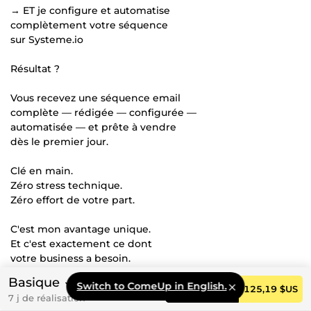
→ ET je configure et automatise
complètement votre séquence
sur Systeme.io
Résultat ?
Vous recevez une séquence email
complète — rédigée — configurée —
automatisée — et prête à vendre
dès le premier jour.
Clé en main.
Zéro stress technique.
Zéro effort de votre part.
C'est mon avantage unique.
Et c'est exactement ce dont
votre business a besoin.
Basique
Switch to ComeUp in English.
━━━━━━━━━━━━━━━━━━━━━━━━━━━━━━━━━━━━━
Commander
125,19 $US
7 j de réalisation
## MA MÉTHODE — CE QUE JE CONSTRUIS