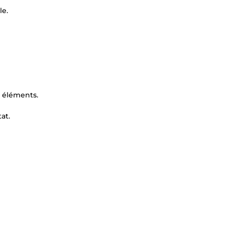
le.
s éléments.
at.