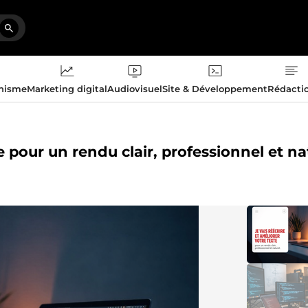
phisme
Marketing digital
Audiovisuel
Site & Développement
Rédacti
te pour un rendu clair, professionnel et na