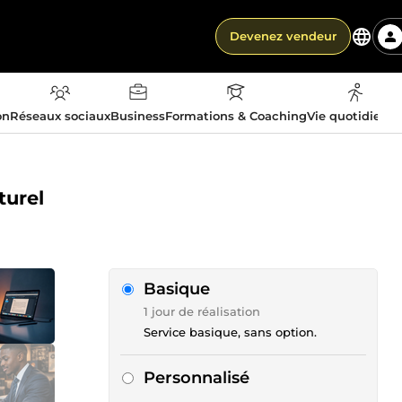
Devenez vendeur
on
Réseaux sociaux
Business
Formations & Coaching
Vie quotidienn
turel
Basique
1 jour de réalisation
Service basique, sans option.
Personnalisé