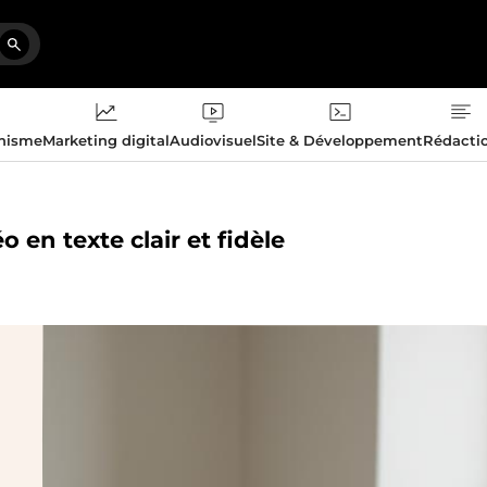
phisme
Marketing digital
Audiovisuel
Site & Développement
Rédacti
o en texte clair et fidèle