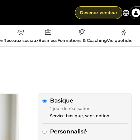
Devenez vendeur
on
Réseaux sociaux
Business
Formations & Coaching
Vie quotidienn
Basique
1 jour de réalisation
Service basique, sans option.
Personnalisé