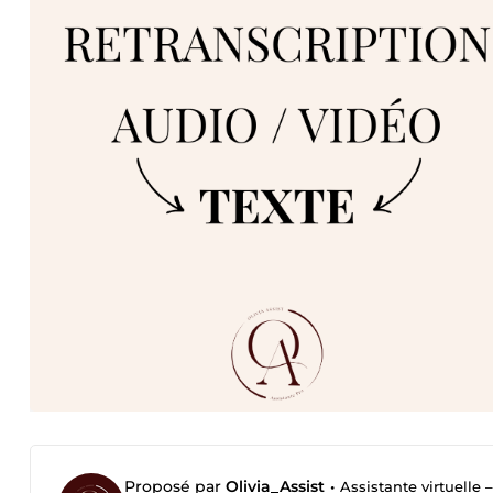
Proposé par
Olivia_Assist
•
Assistante virtuelle 