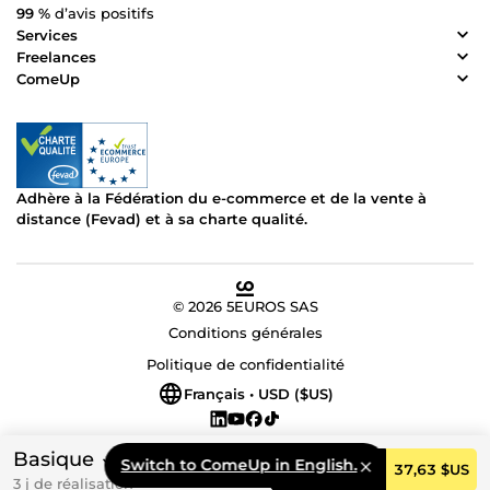
99 %
d’avis positifs
Services
Freelances
ComeUp
Adhère à la Fédération du e-commerce et de la vente à
distance (Fevad) et à sa charte qualité.
© 2026 5EUROS SAS
Conditions générales
Politique de confidentialité
Français • USD ($US)
Basique
Switch to ComeUp in English.
Commander
37,63 $US
3 j de réalisation