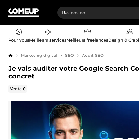
Pour vous
Meilleurs services
Meilleurs freelances
Design & Gra
Marketing digital
SEO
Audit SEO
Accueil
Je vais auditer votre Google Search Co
concret
Vente
0