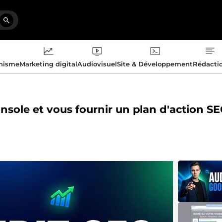
phisme
Marketing digital
Audiovisuel
Site & Développement
Rédacti
nsole et vous fournir un plan d'action S