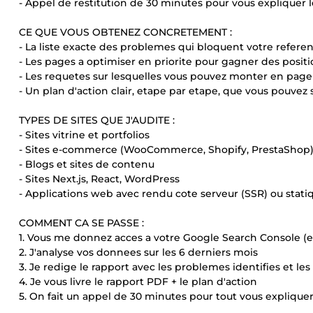
- Appel de restitution de 30 minutes pour vous expliquer l
CE QUE VOUS OBTENEZ CONCRETEMENT :
- La liste exacte des problemes qui bloquent votre refer
- Les pages a optimiser en priorite pour gagner des posi
- Les requetes sur lesquelles vous pouvez monter en page 
- Un plan d'action clair, etape par etape, que vous pouvez 
TYPES DE SITES QUE J'AUDITE :
- Sites vitrine et portfolios
- Sites e-commerce (WooCommerce, Shopify, PrestaShop
- Blogs et sites de contenu
- Sites Next.js, React, WordPress
- Applications web avec rendu cote serveur (SSR) ou stati
COMMENT CA SE PASSE :
1. Vous me donnez acces a votre Google Search Console (e
2. J'analyse vos donnees sur les 6 derniers mois
3. Je redige le rapport avec les problemes identifies et les
4. Je vous livre le rapport PDF + le plan d'action
5. On fait un appel de 30 minutes pour tout vous explique