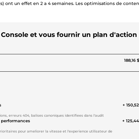
rs) ont un effet en 2 a 4 semaines. Les optimisations de conte
 Console et vous fournir un plan d'action
188,16 
s
+ 150,5
ions, erreurs 404, balises canoniques identifiees dans l'audit
s performances
+ 125,4
oritaires pour ameliorer la vitesse et l'experience utilisateur de