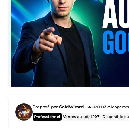
Proposé par
GoldWizard
•
🔥PRO Développement We
Professionnel
Ventes au total
107
Disponible s