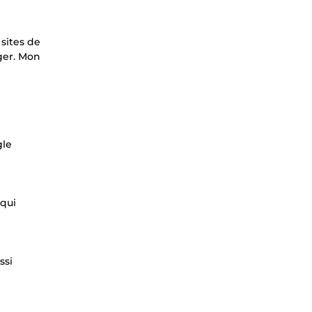
 sites de
iger. Mon
gle
 qui
ssi