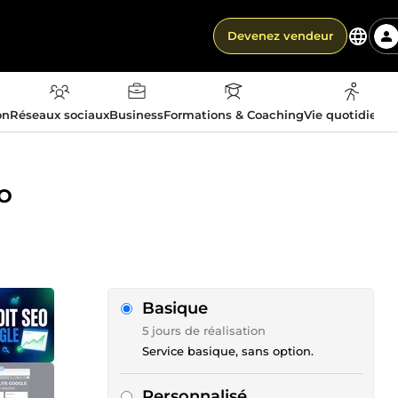
Devenez vendeur
on
Réseaux sociaux
Business
Formations & Coaching
Vie quotidienn
EO
Basique
5 jours de réalisation
Service basique, sans option.
Personnalisé