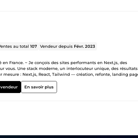
Ventes au total
107
Vendeur depuis
Févr. 2023
en France. ~ Je conçois des sites performants en Next.js, des
r vous. Une stack moderne, un interlocuteur unique, des résultats
 solide. Agents IA &amp; chatbots : assistants intelligents intégré
 (support client, qualification de leads, FAQ dynamique). Automatis
 vendeur
En savoir plus
Node/Python — tout ce qui peut être automatisé le sera (relances,
rastructure &amp; hébergement : Vos projets tournent sur du costaud
no-code, bases de données, services tiers — je fais parler vos outil
 process, identification des tâches automatisables, mise en place
— tout est posé avant de coder une ligne. **Exécution + transmission :
v qui comprend le business : je
 Stack moderne, infra maîtrisée : pas de dépendance à des plateform