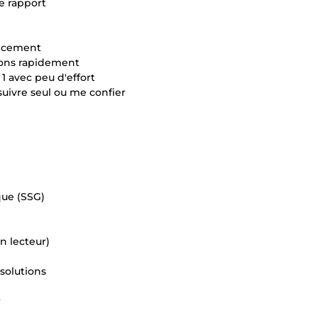
e rapport
encement
tions rapidement
1 avec peu d'effort
suivre seul ou me confier
)
que (SSG)
n lecteur)
 solutions
r