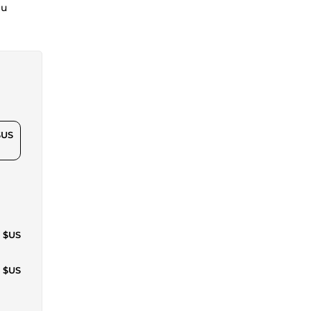
nu
$US
2 $US
4 $US