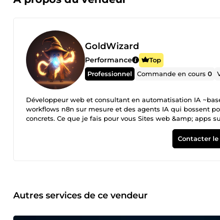
GoldWizard
Performance
Top
Professionnel
Commande en cours
0
Développeur web et consultant en automatisation IA ~basé 
workflows n8n sur mesure et des agents IA qui bossent pou
concrets. Ce que je fais pour vous Sites web &amp; apps sur mesure : Next.js, React, Tailwind — création, refonte, landing pages,
plateformes SaaS. Code propre, SEO-ready, déployé sur infra
votre site ou vos outils internes, branchés sur vos données
Contacter le
&amp; workflows : scénarios n8n, connecteurs API, scripts 
notifications, synchronisation de données, reporting). Inf
du mutualisé. Intégrations &amp; connecteurs : CRM, outils 
entre eux. Conseil &amp; accompagnement IA : audit de vos
progressive d'outils IA adaptés à votre activité. Méthode Cadrage express : on définit l'objectif, le budget et les priorités. Pas de
blabla. **Proposition claire : **périmètre, livrables, délai 
Autres services de ce vendeur
**code documenté, démo, support post-livraison. Vous êtes autonome à la fin. Pourquoi moi ? Un de
ne code pas pour coder, je livre ce qui vous fait avancer.