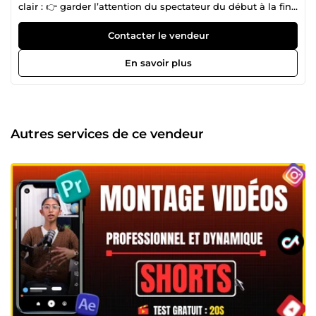
clair : 👉 garder l’attention du spectateur du début à la fin
🎬 Ce que je fais : Montage dynamique (cuts rapides, zéro
temps mort) Ajout de sous-titres engageants Optimisation
Contacter le vendeur
du rythme pour éviter les chutes d’attention Création
d’extraits courts (Reels / TikTok) Amélioration de l’impact
En savoir plus
visuel et émotionnel 💡 Ma différence : Je ne fais pas juste
du montage esthétique. J’optimise chaque vidéo pour : →
augmenter la rétention → capter l’attention dès les
premières secondes → rendre le contenu plus impactant
🚀 Bonus : Grâce à mes compétences en marketing, je sais
Autres services de ce vendeur
aussi adapter les vidéos pour mieux convertir et engager
votre audience 📩 Besoin de vidéos plus dynamiques et
professionnelles ? Discutons de votre projet.