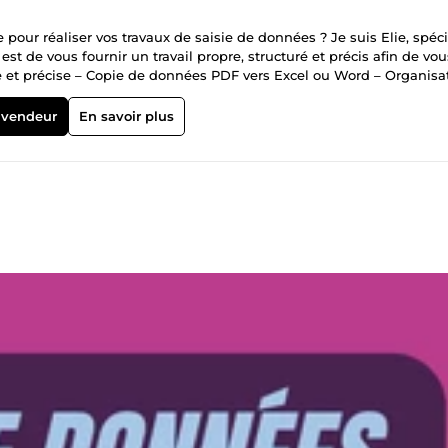
pour réaliser vos travaux de saisie de données ? Je suis Elie, spéci
est de vous fournir un travail propre, structuré et précis afin de vou
de et précise – Copie de données PDF vers Excel ou Word – Organisa
utomatisation de tâche avec VBA – Recherche et collecte d’inform
ie et organisée. 🚀 Pourquoi travailler avec moi ? ✔ Travail précis 
 vendeur
En savoir plus
apide ✔ Satisfaction client prioritaire 💰 Offre de base : 10€ Pour
e besoin. Des options sont disponibles selon le volume de données.