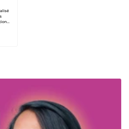
alisé
s
tion
ations
✔
 10€,