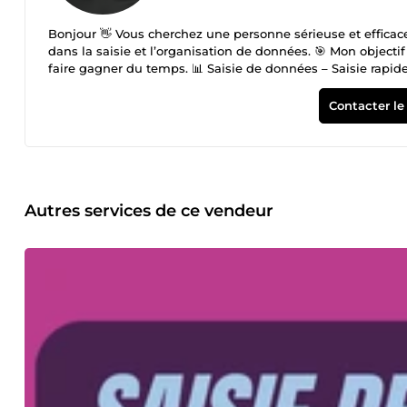
Bonjour 👋 Vous cherchez une personne sérieuse et efficace 
dans la saisie et l’organisation de données. 🎯 Mon objectif 
faire gagner du temps. 📊 Saisie de données – Saisie rapi
et classement de données – Mise en forme de tableaux – A
Je veille à ce que chaque information soit correctement sais
Contacter le
Respect des délais ✔ Sérieux et rigoureux ✔ Communication r
je réalise une tâche de saisie définie ensemble selon votr
Autres services de ce vendeur