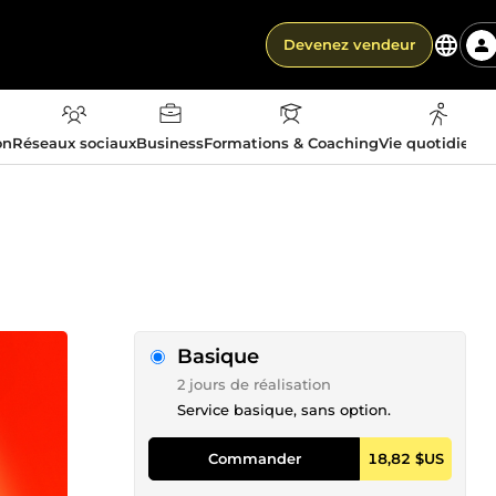
Devenez vendeur
on
Réseaux sociaux
Business
Formations & Coaching
Vie quotidienn
Basique
2 jours de réalisation
Service basique, sans option.
Commander
18,82 $US