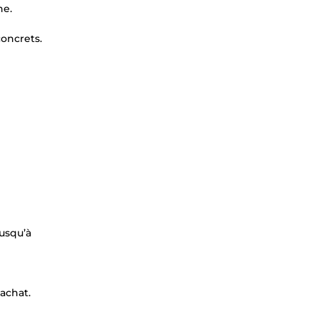
ne.
concrets.
jusqu’à
achat.