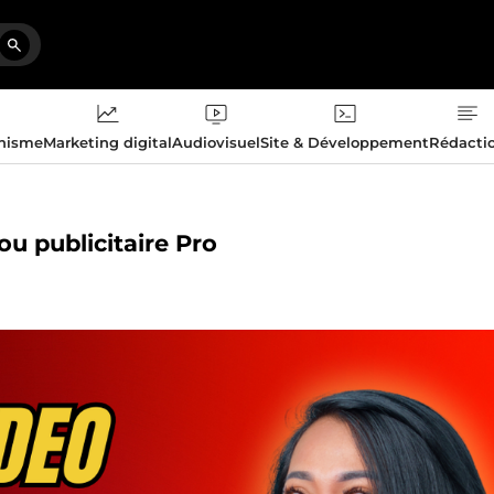
phisme
Marketing digital
Audiovisuel
Site & Développement
Rédacti
u publicitaire Pro