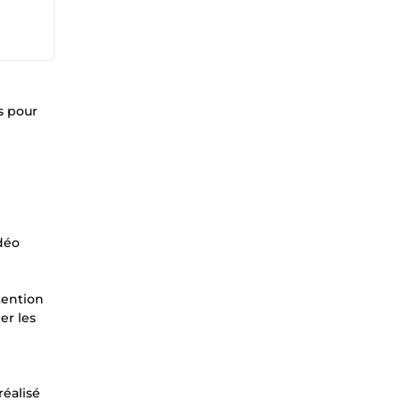
s pour
déo
tention
er les
réalisé