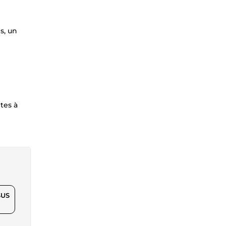
s, un
tes à
$US