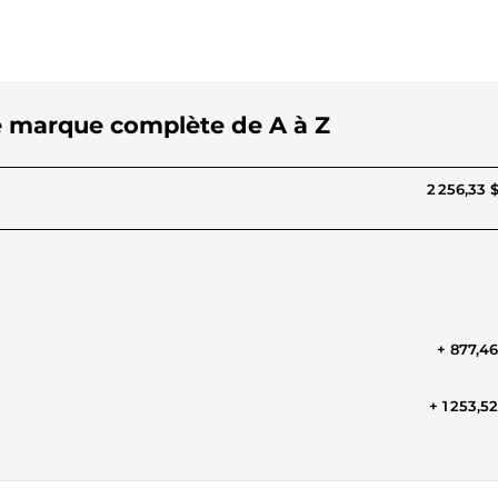
de marque complète de A à Z
2 256,33 
+ 877,4
+ 1 253,5