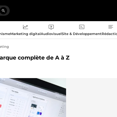
phisme
Marketing digital
Audiovisuel
Site & Développement
Rédacti
eting
 marque complète de A à Z