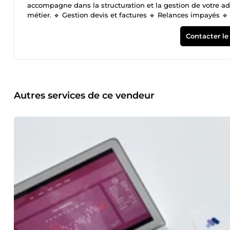
accompagne dans la structuration et la gestion de votre ad
métier. 🔹 Gestion devis et factures 🔹 Relances impayés 
optimisation de votre suivi (Excel, Google Sheets, CRM) 🔹
rigoureuse et orientée efficacité. Objectif : vous faire gagner du te
Contacter le
Gestion administrative mensuelle (Essentiel) 750€ – 30 jou
vous faire gagner du temps et sécuriser votre organisatio
si besoin) ✔ Organisation et classement de documents ✔ Mi
mail administratif ✔ Compte rendu mensuel synthétique 🔒 Vo
48h ouvrées Idéal pour les TPE souhaitant déléguer sans r
complémentaire pourra être proposé. 🟣 OPTION 2 — Gesti
Autres services de ce vendeur
Accompagnement complet et structuration approfondie de vo
Essentiel ✔ Optimisation et amélioration des process ✔ Cr
expert-comptable ou équipe interne ✔ Relances impayés str
Volume inclus : jusqu’à 18h de travail par mois 🔒 Point m
croissance. Au-delà du volume inclus, un ajustement ou d
complète dossiers numériques 250€ ✔ Audit rapide de votre
Dropbox / autre) ✔ Création arborescence optimisée ✔ Mise
Au-delà du volume inclus, un ajustement ou devis complé
structurées 120€ ✔ Analyse rapide situation client ✔ Rédac
✔ Proposition d’échéancier si nécessaire Option idéale po
ajustement ou devis complémentaire pourra être proposé. 
besoin ✔ Création tableau sur mesure (facturation / suivi c
Explication simple d’utilisation Outil prêt à l’emploi. Au
être proposé.