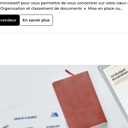
ministratif pour vous permettre de vous concentrer sur votre cœur
🔹 Organisation et classement de documents 🔹 Mise en place ou
 Support administratif ponctuel ou mensuel Mon approche est struct
mps, réduire les oublis et fluidifier votre gestion. 🟣 OPTION 1 —
 vendeur
En savoir plus
rs Je prends en charge votre gestion administrative courante afin d
n. ✔ Gestion devis &amp; factures ✔ Relances impayés (email / télé
se à jour tableaux de suivi (Excel / Google Sheets / CRM) ✔ Suppo
lume inclus : jusqu’à 12h de travail par mois 🔒 Délai de réponse :
ecruter. Au-delà du volume inclus, un ajustement ou devis
on administrative mensuelle (Premium) 1000€ – 30 jours
tre gestion administrative. ✔ Tout ce qui est inclus dans l’offre
éation / amélioration tableaux de pilotage ✔ Coordination simple a
ucturées avec suivi ✔ Priorisation et plan d’organisation mensuel 
ensuel stratégique 30 minutes inclus Solution adaptée aux structure
evis complémentaire pourra être proposé. 🟣 OPTION 3 — Organisat
 organisation actuelle ✔ Classement et structuration dossiers (Dri
 en place logique de nommage claire Livrable structuré prêt à l’us
mentaire pourra être proposé. 🟣 OPTION 4 — Relances impayés
tion message de relance professionnelle ✔ Envoi et suivi d’une rel
ur récupérer des paiements en retard. Au-delà du volume inclus, un
🟣 OPTION 5 — Création tableau de suivi personnalisé 180€ ✔ Anal
lients / échéancier / administratif) ✔ Formules automatisées ✔
-delà du volume inclus, un ajustement ou devis complémentaire pour