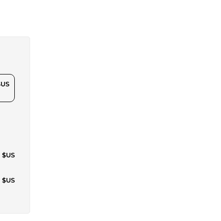
$US
6 $US
2 $US