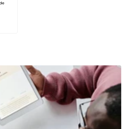
 de
urée,
e
phone
rt
 24 à
vec
🔒
s en
ion
ve /
age.
ance
yse
ra