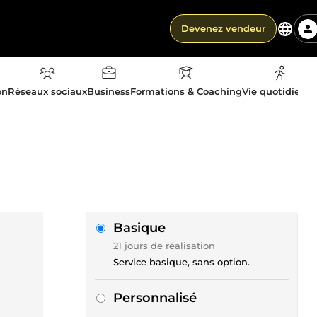
Devenez vendeur
on
Réseaux sociaux
Business
Formations & Coaching
Vie quotidienn
Basique
21 jours de réalisation
Service basique, sans option.
Personnalisé