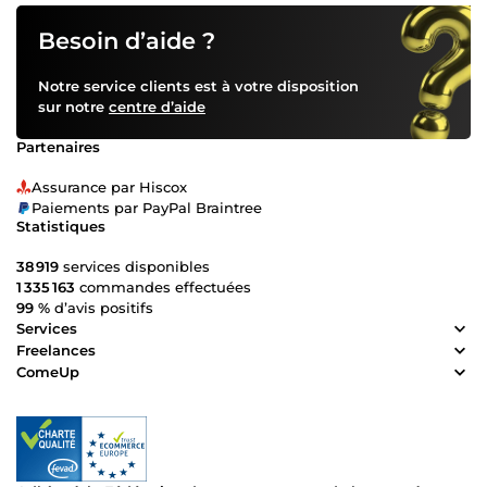
Gestion d’agenda et prise de rendez-vous Organisation de
séminaires Tâches administratives diverses Pour qui ? Mes
Besoin d’aide ?
services s’adressent à : entrepreneurs freelances artisans
TPE / PME professions libérales Je travaille avec sérieux,
Notre service clients est à votre disposition
confidentialité et respect des délais. N’hésitez pas à me
sur notre
centre d’aide
contacter avant toute commande afin de discuter de vos
besoins.
Partenaires
Assurance par Hiscox
Paiements par PayPal Braintree
Statistiques
38 919
services disponibles
1 335 163
commandes effectuées
99 %
d’avis positifs
Services
Freelances
ComeUp