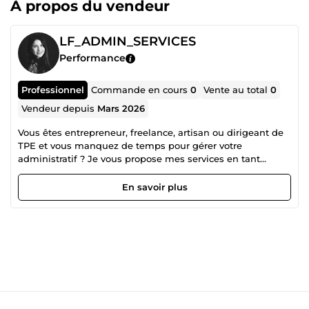
À propos du vendeur
LF_ADMIN_SERVICES
Performance
Professionnel
Commande en cours
0
Vente au total
0
Vendeur depuis
Mars 2026
Vous êtes entrepreneur, freelance, artisan ou dirigeant de
TPE et vous manquez de temps pour gérer votre
administratif ? Je vous propose mes services en tant
qu’assistante administrative indépendante pour vous aider
à gérer vos tâches administratives efficacement et vous
En savoir plus
permettre de vous concentrer sur votre activité. Grâce à
mon organisation, ma rigueur et mon sens du détail, je
vous accompagne dans la gestion quotidienne de votre
administratif. Mes services: Je peux vous aider pour :
Gestion de devis et factures clients Gestion de factures
fournisseurs Rapprochement de comptes Suivi de
paiements Suivi d'impayés Gestion et tri des emails Saisie
et mise en forme de documents Organisation et
classement de fichiers Mise à jour de bases de données