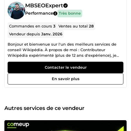
MBSEOExpert
Performance
Très bonne
Commandes en cours
3
Ventes au total
28
Vendeur depuis
Janv. 2026
Bonjour et bienvenue sur l'un des meilleurs services de
conseil Wikipédia. À propos de moi : Contributeur
Wikipédia expérimenté (plus de 12 ans d'expérience), je
propose des services de conseil en freelance. Mes services :
Presque tous types de tâches Wikipédia, notamment :
Contacter le vendeur
Création de nouvelles pages Wikipédia Modification/Mise
à jour de pages existantes Modification des infoboxes et
En savoir plus
insertion/mise à jour d'images Correction des problèmes
liés aux pages existantes (balises comme Notoriété,
Publicité, Co-intérêt, etc.) Conseil : accompagnement et
solutions personnalisées pour résoudre les problèmes
spécifiques à certaines pages etc.
Autres services de ce vendeur