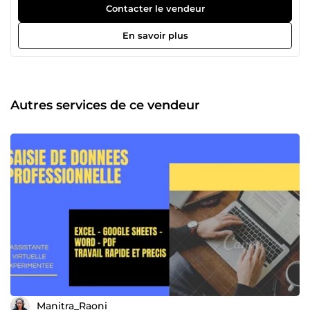
et chronophages afin de leur faire gagner du temps et
Contacter le vendeur
améliorer leur productivité. Mes services incluent
notamment : Saisie de données, déchiffrage et mise à jour
En savoir plus
de données Mise en page des documents Facturation et
gestion administrative Gestion d’emails et prise de rendez-
vous Support client (Gestion réseaux sociaux) Transcription
audio Assistance à distance personnalisée Je travaille
entièrement à distance et m’adapte à vos besoins, que ce
Autres services de ce vendeur
soit pour une mission ponctuelle ou un accompagnement
régulier. Je suis intéressée à travailler avec vous et de vous
satisfaire sur-ce, et je m'y engage.
Manitra_Raoni