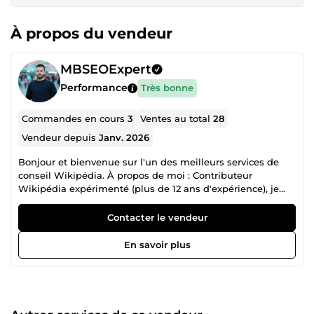
À propos du vendeur
MBSEOExpert
Performance
Très bonne
Commandes en cours
3
Ventes au total
28
Vendeur depuis
Janv. 2026
Bonjour et bienvenue sur l'un des meilleurs services de
conseil Wikipédia. À propos de moi : Contributeur
Wikipédia expérimenté (plus de 12 ans d'expérience), je
propose des services de conseil en freelance. Mes services :
Presque tous types de tâches Wikipédia, notamment :
Contacter le vendeur
Création de nouvelles pages Wikipédia Modification/Mise
à jour de pages existantes Modification des infoboxes et
En savoir plus
insertion/mise à jour d'images Correction des problèmes
liés aux pages existantes (balises comme Notoriété,
Publicité, Co-intérêt, etc.) Conseil : accompagnement et
solutions personnalisées pour résoudre les problèmes
spécifiques à certaines pages etc.