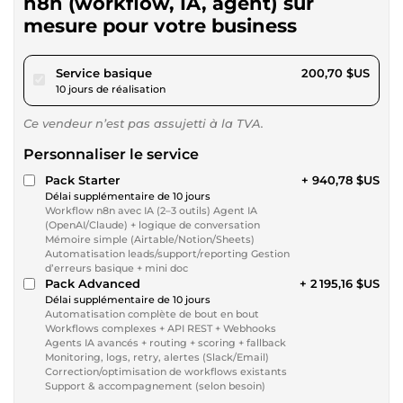
n8n (workflow, IA, agent) sur
mesure pour votre business
pour 184,98 $US
Service basique
200,70 $US
10 jours de réalisation
Ce vendeur n’est pas assujetti à la TVA.
Personnaliser le service
Pack Starter
+ 940,78 $US
Délai supplémentaire de 10 jours
Workflow n8n avec IA (2–3 outils) Agent IA
(OpenAI/Claude) + logique de conversation
Mémoire simple (Airtable/Notion/Sheets)
Automatisation leads/support/reporting Gestion
d’erreurs basique + mini doc
Pack Advanced
+ 2 195,16 $US
Délai supplémentaire de 10 jours
Automatisation complète de bout en bout
Workflows complexes + API REST + Webhooks
Agents IA avancés + routing + scoring + fallback
Monitoring, logs, retry, alertes (Slack/Email)
Correction/optimisation de workflows existants
Support & accompagnement (selon besoin)