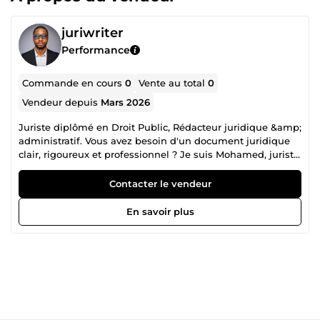
juriwriter
Performance
Commande en cours
0
Vente au total
0
Vendeur depuis
Mars 2026
Juriste diplômé en Droit Public, Rédacteur juridique &amp;
administratif. Vous avez besoin d'un document juridique
clair, rigoureux et professionnel ? Je suis Mohamed, juriste
diplômé avec une expérience en contentieux administratif
et en rédaction juridique pour particuliers et entreprises.
Contacter le vendeur
Je rédige pour vous : ✅ Articles et contenus juridiques
(droit public, immobilier, OHADA) ✅ Courriers et
En savoir plus
correspondances administratives ✅ Contrats, fiches
juridiques et notes de synthèse ✅ Documents adaptés au
droit ivoirien, français et OHADA Chaque livraison est
soignée, relue et prête à l'emploi. Délais respectés,
communication réactive. 📩 Contactez-moi avant de
commander. Je m'adapte à votre besoin spécifique.