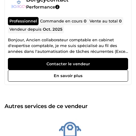
Performance
Professionnel
Commande en cours
0
Vente au total
0
Vendeur depuis
Oct. 2025
Bonjour, Ancien collaborateur comptable en cabinet
d'expertise comptable, je me suis spécialisé au fil des
années dans l'automatisation de tâches récurrentes (Excel,
etc...) Aujourd'hui, je propose un accompagnement pour :
Gagner du temps sur la comptabilité, les imports, les
Contacter le vendeur
relances clients Réduire les erreurs manuelles, Créer des
petits outils adaptés aux process internes (via Excel ou
En savoir plus
application simples et internes). Si vous êtes curieux ou
avez une problématique en tête, je serais ravi d'en discuter
rapidement avec vous. A votre dispo pour en parler quand
vous voulez. Bien à vous, Bien cordialement
Autres services de ce vendeur