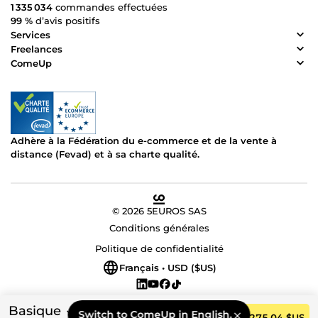
1 335 034
commandes effectuées
99 %
d’avis positifs
Services
Freelances
ComeUp
Adhère à la Fédération du e-commerce et de la vente à
distance (Fevad) et à sa charte qualité.
© 2026 5EUROS SAS
Conditions générales
Politique de confidentialité
Français • USD ($US)
Basique
Switch to ComeUp in English.
Commander
275,04 $US