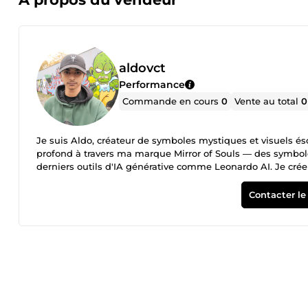
aldovct
Performance
Commande en cours
0
Vente au total
0
Je suis Aldo, créateur de symboles mystiques et visuels é
profond à travers ma marque Mirror of Souls — des symboles 
derniers outils d'IA générative comme Leonardo AI. Je crée
identité visuelle avec une vraie âme — pas juste un logo 
mystiques, visuels produits pour boutiques Shopify, descri
Contacter le
spirituelles et streetwear. Mon univers : symbolisme sacré
création est unique — pensée, ressentie, puis réalisée.