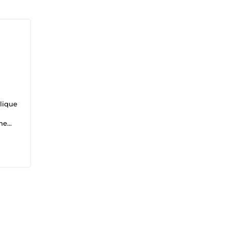
lique
une