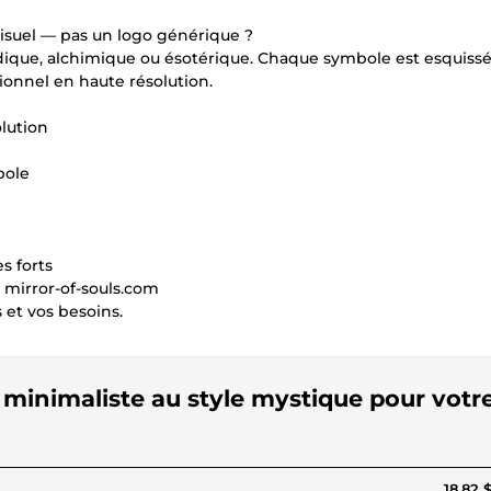
isuel — pas un logo générique ?
dique, alchimique ou ésotérique. Chaque symbole est esquissé 
ionnel en haute résolution.
lution
bole
s forts
 mirror-of-souls.com
et vos besoins.
 minimaliste au style mystique pour votr
18,82 