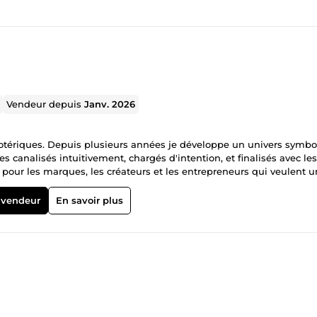
Vendeur depuis
Janv. 2026
sotériques. Depuis plusieurs années je développe un univers symbo
canalisés intuitivement, chargés d'intention, et finalisés avec les
 pour les marques, les créateurs et les entrepreneurs qui veulent 
générique. Ce que je propose : Création de symboles minimalistes
ptions produits orientées SEO, identité visuelle pour marques
 vendeur
En savoir plus
, mythologie nordique, alchimie, ésotérisme, dark aesthetic. Chaque