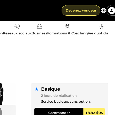
Devenez vendeur
on
Réseaux sociaux
Business
Formations & Coaching
Vie quotidienn
Basique
2 jours de réalisation
Service basique, sans option.
Commander
18,82 $US