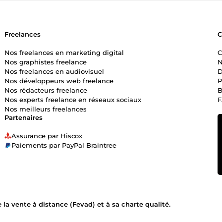
Freelances
Nos freelances en marketing digital
C
Nos graphistes freelance
N
Nos freelances en audiovisuel
D
Nos développeurs web freelance
P
Nos rédacteurs freelance
B
Nos experts freelance en réseaux sociaux
Nos meilleurs freelances
Partenaires
Assurance par Hiscox
Paiements par PayPal Braintree
la vente à distance (Fevad) et à sa charte qualité.