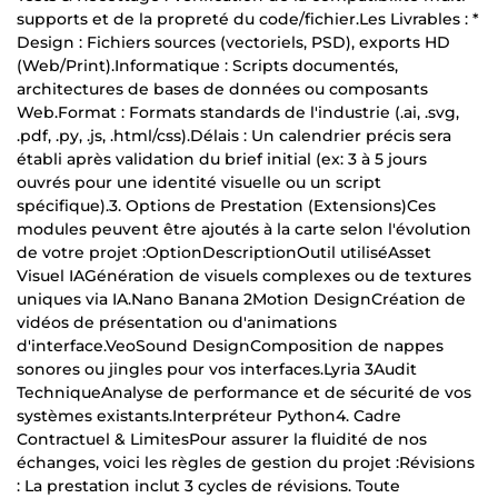
supports et de la propreté du code/fichier.Les Livrables : *
Design : Fichiers sources (vectoriels, PSD), exports HD
(Web/Print).Informatique : Scripts documentés,
architectures de bases de données ou composants
Web.Format : Formats standards de l'industrie (.ai, .svg,
.pdf, .py, .js, .html/css).Délais : Un calendrier précis sera
établi après validation du brief initial (ex: 3 à 5 jours
ouvrés pour une identité visuelle ou un script
spécifique).3. Options de Prestation (Extensions)Ces
modules peuvent être ajoutés à la carte selon l'évolution
de votre projet :OptionDescriptionOutil utiliséAsset
Visuel IAGénération de visuels complexes ou de textures
uniques via IA.Nano Banana 2Motion DesignCréation de
vidéos de présentation ou d'animations
d'interface.VeoSound DesignComposition de nappes
sonores ou jingles pour vos interfaces.Lyria 3Audit
TechniqueAnalyse de performance et de sécurité de vos
systèmes existants.Interpréteur Python4. Cadre
Contractuel & LimitesPour assurer la fluidité de nos
échanges, voici les règles de gestion du projet :Révisions
: La prestation inclut 3 cycles de révisions. Toute