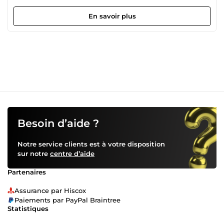
création d'identités visuelles percutantes et le
déploiement de solutions informatiques optimisées. Ma
En savoir plus
double compétence me permet de concevoir des projets
qui sont à la fois visuellement attractifs et techniquement
robustes.Spécialiste de l'image et des systèmes, je fais le
pont entre la vision créative et l'implémentation
technique. De la conception graphique à la gestion
d'infrastructures informatiques, je transforme des idées
complexes en expériences fluides et fonctionnelles. Mon
objectif : allier ergonomie (UI/UX) et performance
technique. Une vision globale : Capable de concevoir une
identité visuelle forte tout en comprenant les contraintes
de développement ou d'infrastructure. Polyvalence &amp;
Besoin d’aide ?
Autonomie : De la suite Adobe à la gestion de systèmes, je
peux intervenir sur toute la chaîne de production
Notre service clients est à votre disposition
numérique. Efficacité : Ma rigueur technique sert ma
sur notre
centre d’aide
créativité pour livrer des projets non seulement
esthétiques, mais surtout fonctionnels et performants.
Partenaires
Assurance par Hiscox
Paiements par PayPal Braintree
Statistiques