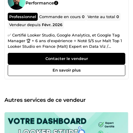
Performance
Professionnel
Commande en cours
0
Vente au total
0
Vendeur depuis
Févr. 2026
✅ Certifié Looker Studio, Google Analytics, et Google Tag
Manager 🏆 + 6 ans d'expérience ⭐ Noté 5/5 sur Malt Top 1
Looker Studio en France (Malt) Expert en Data Viz /
Reporting / Dashboards depuis plus de 6 ans,
j'accompagne les entreprises à exploiter leur data grâce à
Contacter le vendeur
des dashboards Looker Studio sur mesures et des
analyses approfondies. Voici des exemples de missions
En savoir plus
pour lesquelles vous pouvez faire appel à moi : 📊
Dashboards, Reporting &amp; Data Visualisation Création
de tableaux de bord Looker Studio sur-mesure pour un
suivi temps réel de vos KPIs business → Connection à
toutes vos sources de données : Google Analytics, Matomo,
Autres services de ce vendeur
Piano, BigQuery, Sheets, CRM, réseaux sociaux, boutique
ecommerce ( Shopify, PrestaShop, WooCommerce...etc),
ERPs et bien plus. ⚙️ Tracking &amp; Attribution Mise en
place de flux de données automatisés et connecteurs
multi-sources → Mes outils : GA4, BigQuery, Supermetrics,
Funnel.io, Google Tag Manager → Expertise : consolidation