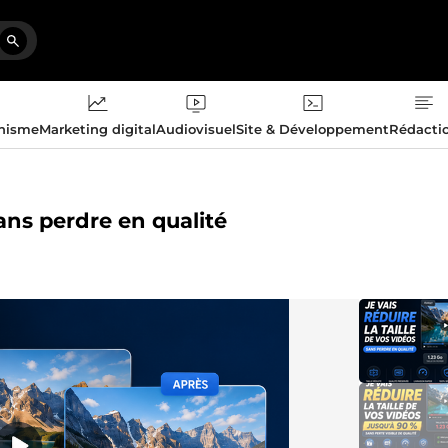
phisme
Marketing digital
Audiovisuel
Site & Développement
Rédacti
sans perdre en qualité