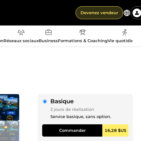
Devenez vendeur
on
Réseaux sociaux
Business
Formations & Coaching
Vie quotidienn
Basique
2 jours de réalisation
Service basique, sans option.
Commander
16,28 $US