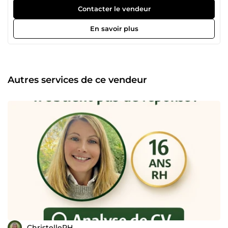
Ressources Humaines, j’ai analysé de nombreuses
Contacter le vendeur
candidatures, conduit des entretiens de recrutement et
accompagné des professionnels à différentes étapes de
En savoir plus
leur carrière. Je mets aujourd’hui cette expérience au
service : • des entreprises, pour faciliter leurs recrutements
• des particuliers, pour les aider à avancer plus
sereinement dans leur parcours professionnel. Pour les
entreprises: Je vous accompagne dans la présélection des
Autres services de ce vendeur
candidats afin de vous faire gagner du temps dans votre
processus de recrutement. Je peux intervenir sur : • le tri et
l’analyse des CV selon vos critères • la pré-qualification
téléphonique des candidats • la conduite d’entretiens de
recrutement • un retour synthétique et un avis RH sur les
profils rencontrés Mon objectif est de vous permettre de
vous concentrer sur les meilleurs candidats, tout en
optimisant votre temps. Pour les particuliers: Je propose
également un accompagnement pour vous aider à
avancer dans votre parcours professionnel : • analyse de CV
avec un regard de recruteur • préparation et simulation
d’entretiens • prise de recul sur votre situation
professionnelle Au fil de mon parcours, je me suis
également formée à des approches d’accompagnement
centrées sur la connaissance de soi, l’apaisement du stress
ChristelleRH