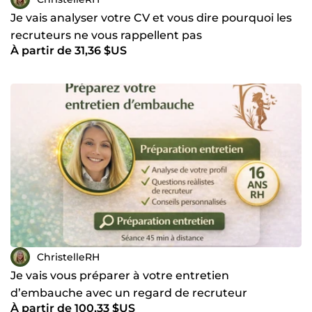
et la libération de certains blocages. Ces outils permettent
souvent de retrouver plus de clarté, de confiance et de
Je vais analyser votre CV et vous dire pourquoi les
sérénité dans les démarches professionnelles. Mon
recruteurs ne vous rappellent pas
approche combine ainsi expertise RH, écoute et
À partir de 31,36 $US
compréhension des parcours, afin d’accompagner chaque
personne ou chaque entreprise de manière adaptée. ⚠️
Concernant les recrutements, je n’interviens pas en
sourcing ni en chasse de candidats. Mon rôle consiste à
analyser et présélectionner les candidatures que vous avez
déjà reçues. Avant de commander, n’hésitez pas à me
contacter afin d’échanger sur votre besoin et vérifier que le
service correspond bien à votre situation. Je serai ravie de
vous accompagner dans votre démarche.
ChristelleRH
Je vais vous préparer à votre entretien
d’embauche avec un regard de recruteur
À partir de 100,33 $US