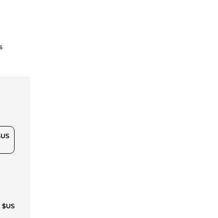
s
$US
6 $US