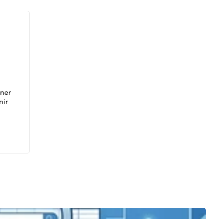
gner
nir