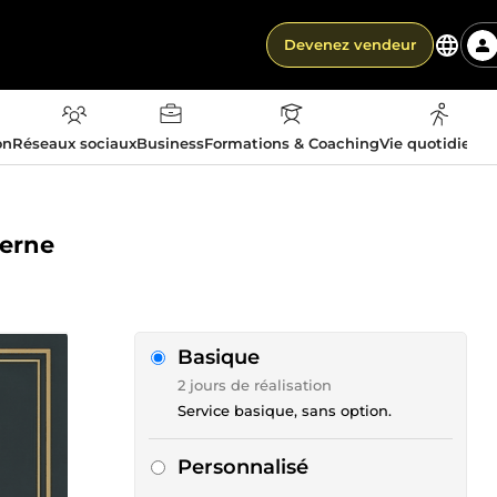
Devenez vendeur
on
Réseaux sociaux
Business
Formations & Coaching
Vie quotidienn
derne
Basique
2 jours de réalisation
Service basique, sans option.
Personnalisé