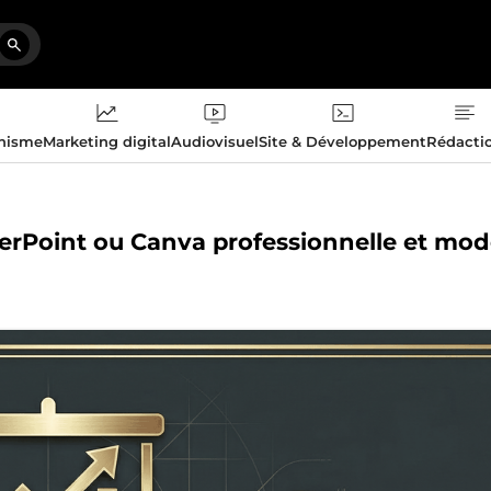
phisme
Marketing digital
Audiovisuel
Site & Développement
Rédacti
werPoint ou Canva professionnelle et mo