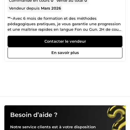
Commande en cours
0
Vente au total
0
Vendeur depuis
Mars 2026
**~Avec 6 mois de formation et des méthodes
pédagogiques pratiques, je vous garantie une progression
et une maîtrise rapides en langue Fon ou Gun. 2H de cours
par semaine Heures de cours flexibles. Cours et Heures
pour particuliers Cours accélérés disponibles A partir de
Contacter le vendeur
5.000 FCFA /h Soit 7,62 Euros~**
En savoir plus
Besoin d’aide ?
Notre service clients est à votre disposition