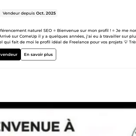
Vendeur depuis
Oct. 2025
Référencement naturel SEO ⭐ Bienvenue sur mon profil ! ⭐ Je me 
rivé sur ComeUp il y a quelques années, j'ai eu à travailler sur pl
 qui fait de moi le profil idéal de Freelance pour vos projets 💡 Trè
ion digitale et Webmarketing. Voulant améliorer mon parcours j'a
onnel : Meilleure rédaction Aujourd'hui je développe mon activité
 vendeur
En savoir plus
t le Référencement Naturel (SEO). Spécialiste en rédaction SEO et
res compétences. Je suis capable de vous fournir des: 🎯 Articles 
oteurs de recherche, 🎯Fiches produits richement descriptives, 🎯
ge de vente, un site professionnel, les réseaux sociaux ou de la
ournirai un travail unique à 100%, impeccable et très professionnel.
? N’hésitez pas à me joindre en cliquant sur le bouton « Contacter
ondrai à toutes vos inquiétudes dans les plus brefs délais. Passer à