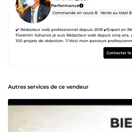
Performance
Commande en cours
0
Vente au total
0
✔️ Rédacteur web professionnel depuis 2018 ✔️Expert en 
Florentin Sohanzo je suis Rédacteur web depuis cinq ans. Ar
100 projets de rédaction. 💡Voici mon parcours professionnel
jeune, je suis diplômé d'un master (BAC+5) en Communicat
décroché également mon Certificat Voltaire niveau Professi
Contacter le
principalement dans la Rédaction Web, la Communication e
webmarketing, je propose sur cette plateforme mes meilleu
blogs optimisés avec un meilleur positionnement sur les m
Ebooks commercialisables, Que ce soit pour un blog, une pa
publicité, je me mets entièrement à votre service. Je vous f
N'hésitez pas à me contacter. Avez-vous une préoccupation 
Autres services de ce vendeur
vendeur ». Je suis en effet joignable 24h/24 et 7j/7. Je rép
l'action maintenant Au plaisir de collaborer avec vous !