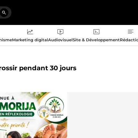
phisme
Marketing digital
Audiovisuel
Site & Développement
Rédacti
rossir pendant 30 jours