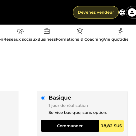
Devenez vendeur
on
Réseaux sociaux
Business
Formations & Coaching
Vie quotidienn
Basique
1 jour de réalisation
Service basique, sans option.
Commander
18,82 $US