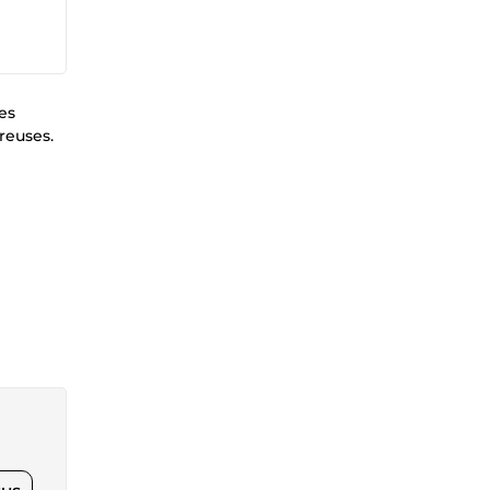
es
reuses.