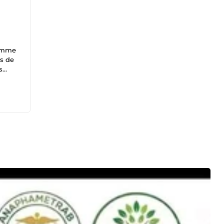
nomme
us de
s
i
de
 le