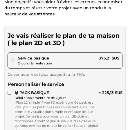
Mon objectif : vous aider à éviter les erreurs, économiser
du temps et réussir votre projet avec un rendu à la
hauteur de vos attentes.
Je vais réaliser le plan de ta maison
( le plan 2D et 3D )
pour 345,81 $US
Service basique
375,21 $US
2 jours de réalisation
Ce vendeur n’est pas assujetti à la TVA.
Personnaliser le service
🥉 PACK BASIQUE
+ 225,13 $US
Délai supplémentaire de 2 jours
-Plan 2D simple -1 vue 3D extérieure Ce pack est
idéal pour les personnes qui souhaitent avoir une
première visualisation simple et efficace de leur
projet. Je réalise pour vous un plan 2D clair et
fonctionnel, accompagné d’une vue 3D extérieure
qui vous permet de mieux imaginer l’aspect global