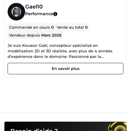
Gael10
Performance
Commande en cours
0
Vente au total
0
Vendeur depuis
Mars 2026
Je suis Kouassi Gaël, concepteur spécialisé en
modélisation 2D et 3D réaliste, avec plus de 4 années
d’expérience dans le domaine. Passionné par la
conception et le rendu visuel de haute qualité,
j’accompagne particuliers et professionnels dans la
En savoir plus
réalisation de leurs projets architecturaux et techniques.
Au cours de mon parcours, j’ai eu l’opportunité de travailler
avec plusieurs entreprises, ce qui m’a permis de
développer une solide expertise ainsi qu’une excellente
maîtrise des outils de conception modernes. Je mets un
accent particulier sur le réalisme, les détails et la qualité
des rendus afin de satisfaire pleinement chaque client. En
parallèle, je forme également de nombreuses personnes,
en partageant mes connaissances et mon expérience, afin
de contribuer au développement de compétences dans le
domaine du BTP et de la conception numérique. Je suis