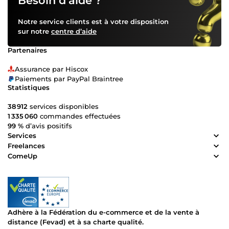
Besoin d’aide ?
reconnu pour mon professionnalisme, ma rigueur et mon
sens de l’écoute. Mon objectif est de transformer vos idées
Notre service clients est à votre disposition
en projets concrets, avec des résultats à la hauteur de vos
sur notre
centre d’aide
attentes. 📩 Vous avez un projet en 2D ou 3D ? Contactez-
moi dès maintenant pour donner vie à vos idées avec un
Partenaires
rendu réaliste et professionnel.
Assurance par Hiscox
Paiements par PayPal Braintree
Statistiques
38 912
services disponibles
1 335 060
commandes effectuées
99 %
d’avis positifs
Services
Freelances
ComeUp
Adhère à la Fédération du e-commerce et de la vente à
distance (Fevad) et à sa charte qualité.