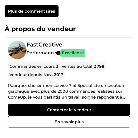
Plus de commentaires
À propos du vendeur
FastCreative
Performance
Excellente
Commandes en cours
3
Ventes au total
2 798
Vendeur depuis
Nov. 2017
Pourquoi choisir mon service ? 📊 Spécialiste en création
graphique avec plus de 2000 commandes réalisées sur
ComeUp, je vous garantis un travail soigné répondant à
vos attentes. 🎨 Projets variés Je réalise des projets pour
supports imprimés et web, en offrant des designs
Contacter le vendeur
accrocheurs et créatifs adaptés à vos besoins spécifiques.
Que vous soyez une entreprise, une association ou autre,
En savoir plus
je m'adapte à vos exigences. 💬 Communication facile
Contactez-moi pour échanger sur vos besoins via la
messagerie ✉️ ou avec des explications en vidéo sur