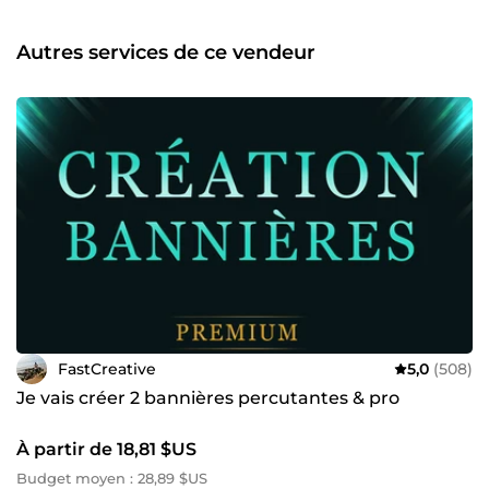
loom.com 📹, incluant des directives visuelles.
Autres services de ce vendeur
FastCreative
5,0
(508)
Je vais créer 2 bannières percutantes & pro
À partir de 18,81 $US
Budget moyen : 28,89 $US