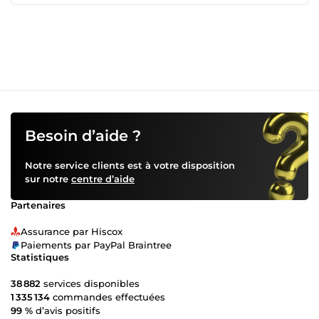
&amp; conversions (GA4 / GTM) Problèmes que je résous
fréquemment : • campagnes qui ne génèrent pas de leads
• coûts d’acquisition trop élevés • tracking non fiable ou
absent • comptes mal structurés ou bloqués Résultat :
campagnes plus lisibles, mieux pilotées et orientées
performance.
Besoin d’aide ?
Notre service clients est à votre disposition
sur notre
centre d’aide
Partenaires
Assurance par Hiscox
Paiements par PayPal Braintree
Statistiques
38 882
services disponibles
1 335 134
commandes effectuées
99 %
d’avis positifs