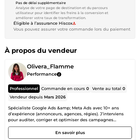
Pas de délai supplémentaire
Analyse de votre page de destination et du parcours
utilisateur pour identifier les freins à la conversion et
améliorer votre taux de transformation.
Éligible à l’assurance Hiscox
Vous pouvez assurer votre commande lors du paiement
À propos du vendeur
Olivera_Flamme
Performance
Professionnel
Commande en cours
0
Vente au total
0
Vendeur depuis
Mars 2026
Spécialiste Google Ads &amp; Meta Ads avec 10+ ans
d’expérience (annonceurs, agences, régies). J’interviens
pour auditer, corriger et optimiser des campagnes
existantes ou lancer des dispositifs d’acquisition
performants. J’accompagne principalement sur : • Google
En savoir plus
Ads (Search) • Meta Ads (Facebook / Instagram) • Tracking