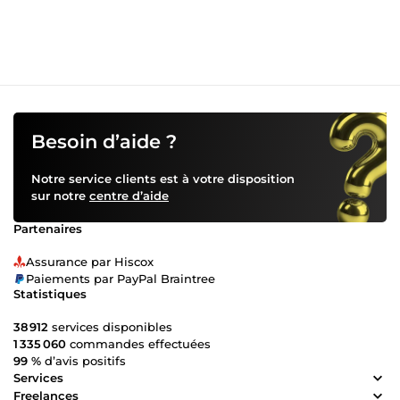
• coûts d’acquisition trop élevés • tracking non fiable ou
absent • comptes mal structurés ou bloqués Résultat :
campagnes plus lisibles, mieux pilotées et orientées
performance.
Besoin d’aide ?
Notre service clients est à votre disposition
sur notre
centre d’aide
Partenaires
Assurance par Hiscox
Paiements par PayPal Braintree
Statistiques
38 912
services disponibles
1 335 060
commandes effectuées
99 %
d’avis positifs
Services
Freelances