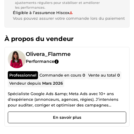
ajustements réguliers pour stabiliser et améliorer
les performances.
Éligible à l’assurance Hiscox
Vous pouvez assurer votre commande lors du paiement
À propos du vendeur
Olivera_Flamme
Performance
Professionnel
Commande en cours
0
Vente au total
0
Vendeur depuis
Mars 2026
Spécialiste Google Ads &amp; Meta Ads avec 10+ ans
d’expérience (annonceurs, agences, régies). J’interviens
pour auditer, corriger et optimiser des campagnes
existantes ou lancer des dispositifs d’acquisition
performants. J’accompagne principalement sur : • Google
En savoir plus
Ads (Search) • Meta Ads (Facebook / Instagram) • Tracking
&amp; conversions (GA4 / GTM) Problèmes que je résous
fréquemment : • campagnes qui ne génèrent pas de leads