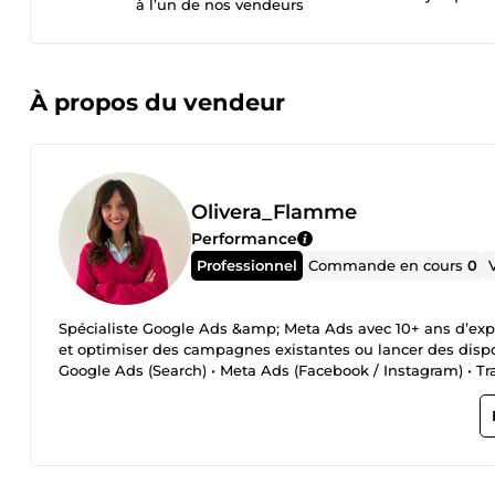
à l’un de nos vendeurs
À propos du vendeur
Olivera_Flamme
Performance
Professionnel
Commande en cours
0
Spécialiste Google Ads &amp; Meta Ads avec 10+ ans d’expér
et optimiser des campagnes existantes ou lancer des dispo
Google Ads (Search) • Meta Ads (Facebook / Instagram) • 
fréquemment : • campagnes qui ne génèrent pas de leads • c
comptes mal structurés ou bloqués Résultat : campagnes pl