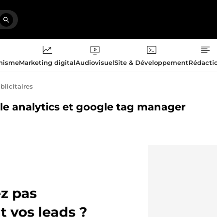
phisme
Marketing digital
Audiovisuel
Site & Développement
Rédacti
licitaires
gle analytics et google tag manager