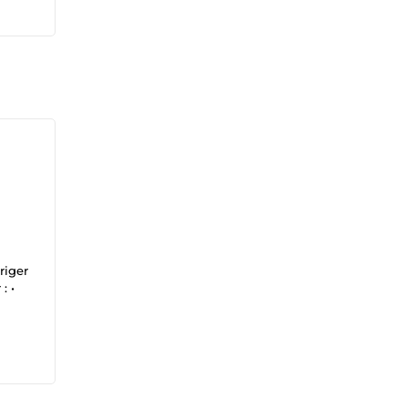
riger
: •