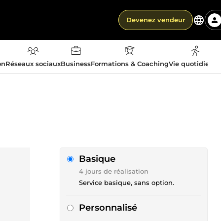
Devenez vendeur
on
Réseaux sociaux
Business
Formations & Coaching
Vie quotidienn
Basique
4 jours de réalisation
Service basique, sans option.
Personnalisé