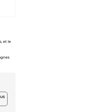
, et le
pagnes
$US