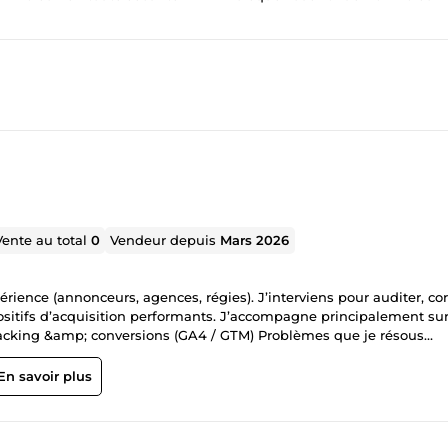
Vente au total
0
Vendeur depuis
Mars 2026
ience (annonceurs, agences, régies). J’interviens pour auditer, cor
sitifs d’acquisition performants. J’accompagne principalement sur 
Tracking &amp; conversions (GA4 / GTM) Problèmes que je résous
oûts d’acquisition trop élevés • tracking non fiable ou absent •
us lisibles, mieux pilotées et orientées performance.
En savoir plus