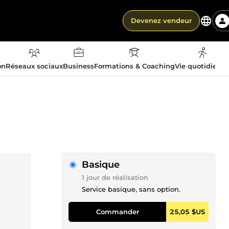
Devenez vendeur
on
Réseaux sociaux
Business
Formations & Coaching
Vie quotidienn
Basique
1 jour de réalisation
Service basique, sans option.
Commander
25,05 $US