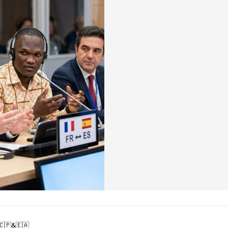
🇨🇵&🇪🇦