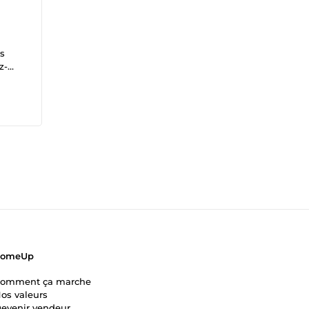
es
z-
es
s
n
ComeUp
omment ça marche
os valeurs
evenir vendeur