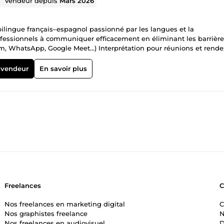
Vendeur depuis
Mars 2026
bilingue français–espagnol passionné par les langues et la
professionnels à communiquer efficacement en éliminant les barrièr
Zoom, WhatsApp, Google Meet…) Interprétation pour réunions et rende
iaux ou négociations Accompagnement linguistique pour démarch
elle du français et de l’espagnol Interprétation fidèle, claire et
 vendeur
En savoir plus
ntialité garantie dans tous vos échanges 📚 Expérience : J’intervien
compagnement de clients, échanges administratifs et communication
ons ponctuelles ou régulières, selon vos besoins. 📩 Contact : Besoi
dès maintenant, je serai ravi de vous accompagner
Freelances
Nos freelances en marketing digital
C
Nos graphistes freelance
N
Nos freelances en audiovisuel
D