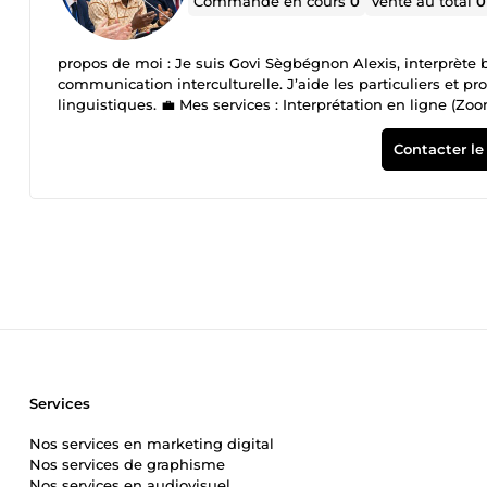
Commande en cours
0
Vente au total
0
propos de moi : Je suis Govi Sègbégnon Alexis, interprète 
communication interculturelle. J’aide les particuliers et 
linguistiques. 💼 Mes services : Interprétation en ligne (
vous professionnels Assistance lors d’échanges commerc
administratives ⭐ Pourquoi me choisir ? Maîtrise professionn
Contacter le
naturelle Sérieux, ponctualité et respect des délais Confide
dans divers contextes : discussions professionnelles, ac
internationale. 📅 Disponibilité : Disponible pour des missi
d’un interprète fiable français–espagnol ? Contactez-moi 
Services
Nos services en marketing digital
Nos services de graphisme
Nos services en audiovisuel