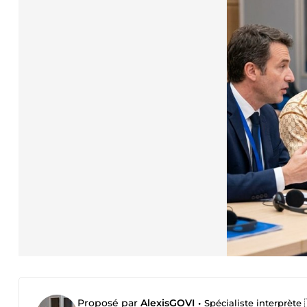
Proposé par
AlexisGOVI
•
Spécialiste interprète 