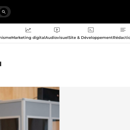
phisme
Marketing digital
Audiovisuel
Site & Développement
Rédacti
l