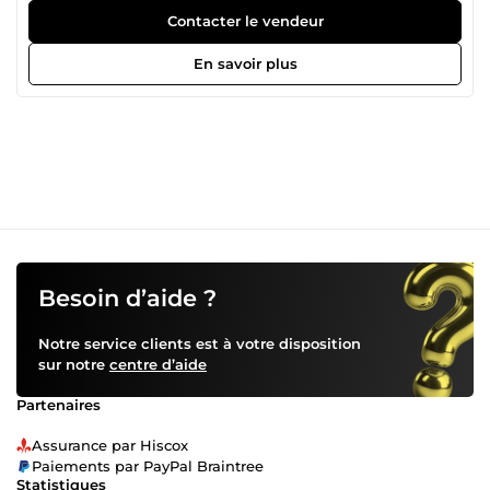
vos phrases pour qu’elles soient prêtes à envoyer. 📤
Contacter le vendeur
N’hésitez pas à me contacter si vous avez un texte à
corriger ou reformuler, je réponds rapidement et je
En savoir plus
m’adapte à votre style !
Besoin d’aide ?
Notre service clients est à votre disposition
sur notre
centre d’aide
Partenaires
Assurance par Hiscox
Paiements par PayPal Braintree
Statistiques