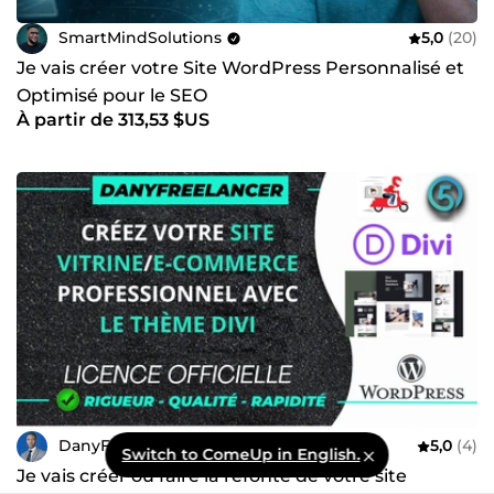
SmartMindSolutions
5,0
(20)
Je vais créer votre Site WordPress Personnalisé et
Optimisé pour le SEO
À partir de 313,53 $US
DanyFreelancer
5,0
(4)
Switch to ComeUp in English.
Je vais créer ou faire la refonte de votre site