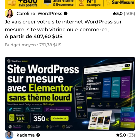
Caroline_WordPress
5,0
(406)
Je vais créer votre site internet WordPress sur
mesure, site web vitrine ou e-commerce,
À partir de 407,60 $US
Elementor Pro - Divi
Budget moyen : 791,78 $US
kadama
5,0
(33)