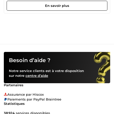
données avec précision, rapidité et professionnalisme. Je
maîtrise Microsoft Excel, Word et Google Sheets, et je fais
En savoir plus
toujours attention aux détails pour garantir un travail
propre et sans erreurs. ✔ Saisie de données fiable ✔
Conversion PDF → Excel / Word ✔ Travail rapide et soigné
Votre satisfaction est ma priorité. Je suis disponible et
prête à commencer immédiatement.
Besoin d’aide ?
Notre service clients est à votre disposition
sur notre
centre d’aide
Partenaires
Assurance par Hiscox
Paiements par PayPal Braintree
Statistiques
38 924
services disponibles