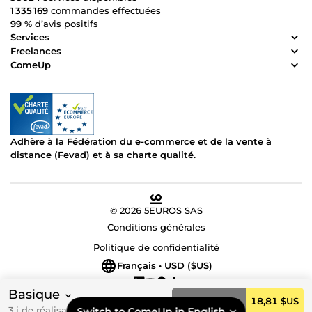
1 335 169
commandes effectuées
99 %
d’avis positifs
Services
Freelances
ComeUp
Adhère à la Fédération du e-commerce et de la vente à
distance (Fevad) et à sa charte qualité.
© 2026 5EUROS SAS
Conditions générales
Politique de confidentialité
Français • USD ($US)
Basique
Commander
18,81 $US
3 j de réalisation
Switch to ComeUp in English.