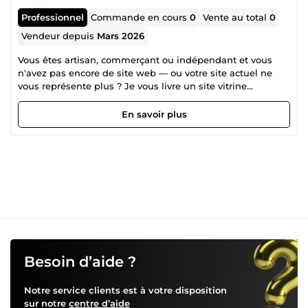
Professionnel
Commande en cours
0
Vente au total
0
Vendeur depuis
Mars 2026
Vous êtes artisan, commerçant ou indépendant et vous
n'avez pas encore de site web — ou votre site actuel ne
vous représente plus ? Je vous livre un site vitrine
professionnel, rapide et optimisé pour Google, en
seulement 7 jours ouvrés. Chaque site est créé
En savoir plus
entièrement sur-mesure, sans template générique. Ce que
vous obtenez : — Un design unique adapté à votre activité
et vos couleurs — Un site responsive (parfait sur mobile,
tablette et ordinateur) — Un formulaire de contact
fonctionnel — Une mise en ligne complète incluse — Un
site optimisé pour apparaître sur Google dès le lancement
Pourquoi me choisir ? Je suis micro-entrepreneur
spécialisé dans la création de sites web pour les TPE et
artisans. Sites créés sur-mesure avec les dernières
technologies web. Je travaille vite, je communique
clairement et je livre ce que je promets. Ce dont j'ai besoin
Besoin d’aide ?
pour démarrer : — Votre logo (ou je crée une version
simple) — Vos textes et photos (ou je vous aide à les
Notre service clients est à votre disposition
rédiger) — Vos couleurs et préférences visuelles Des
sur notre
centre d’aide