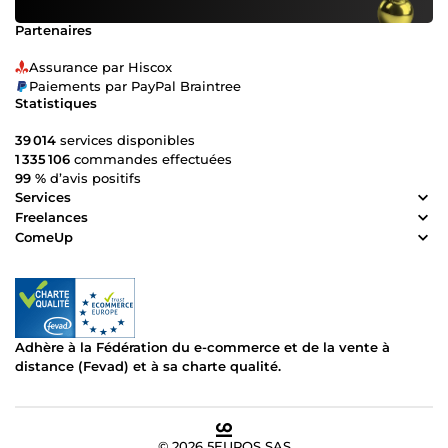
questions ? Contactez-moi avant de commander, je
réponds en moins d'1h.
Partenaires
Assurance par Hiscox
Paiements par PayPal Braintree
Statistiques
39 014
services disponibles
1 335 106
commandes effectuées
99 %
d’avis positifs
Services
Freelances
ComeUp
Adhère à la Fédération du e-commerce et de la vente à
distance (Fevad) et à sa charte qualité.
© 2026 5EUROS SAS