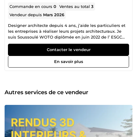
Commande en cours
0
Ventes au total
3
Vendeur depuis
Mars 2026
Designer architecte depuis 4 ans, j’aide les particuliers et
les entreprises à réaliser leurs projets architecturaux. Je
suis Soussoulé WOTO diplômée en juin 2022 de l’ ESGC
VERECHAGUINE A.K., une école de référence en BTP au
Bénin. Mon parcours au sein de cette école et mes
Contacter le vendeur
expériences professionnelles m’ont permis de développer
des compétences en architecture et en génie civil. J’ai
En savoir plus
donc mis ces compétences au service de plus d’une
trentaine de projets réels pour plusieurs clients de divers
pays, avant de décider de m’inscrire sur la plateforme
ComeUp afin de résoudre les problèmes liés a la
fonctionnalité des plans, le design intérieur et extérieur, la
Autres services de ce vendeur
compilation de dossier de permis et de déclaration
préalable, la modélisation 3D et le devis du projet. Si vous
êtes sur mon profil actuellement, c’est que vous avez l’un
de ses problèmes et je me propose de vous aider. A
bientôt ! Soussoulé WOTO !