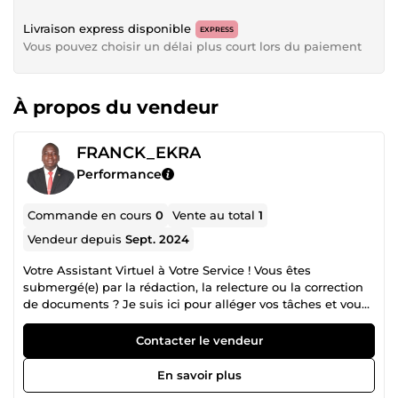
Livraison express disponible
EXPRESS
Vous pouvez choisir un délai plus court lors du paiement
À propos du vendeur
FRANCK_EKRA
Performance
Commande en cours
0
Vente au total
1
Vendeur depuis
Sept. 2024
Votre Assistant Virtuel à Votre Service ! Vous êtes
submergé(e) par la rédaction, la relecture ou la correction
de documents ? Je suis ici pour alléger vos tâches et vous
permettre de vous concentrer sur ce qui compte vraiment !
Avec 7 années d’expérience professionnelle réussie dans
Contacter le vendeur
des secteurs variés, je mets mes compétences au service
de vos besoins rédactionnels et administratifs. Que ce soit
En savoir plus
pour un projet ponctuel ou pour un accompagnement