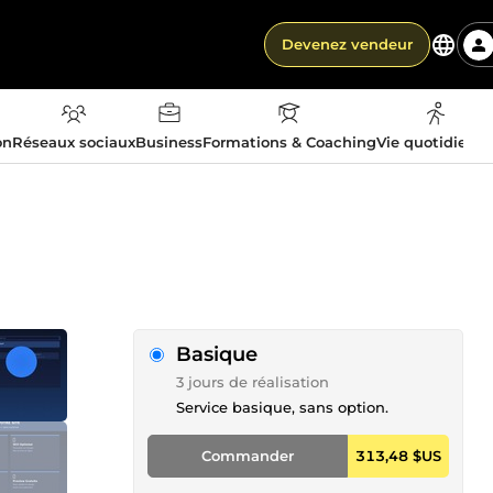
Devenez vendeur
on
Réseaux sociaux
Business
Formations & Coaching
Vie quotidienn
Basique
3 jours de réalisation
Service basique, sans option.
Commander
313,48 $US