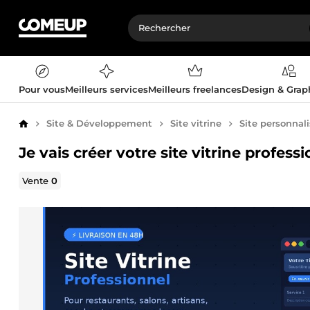
Pour vous
Meilleurs services
Meilleurs freelances
Design & Gra
Site & Développement
Site vitrine
Site personnal
Accueil
Je vais créer votre site vitrine profes
Vente
0