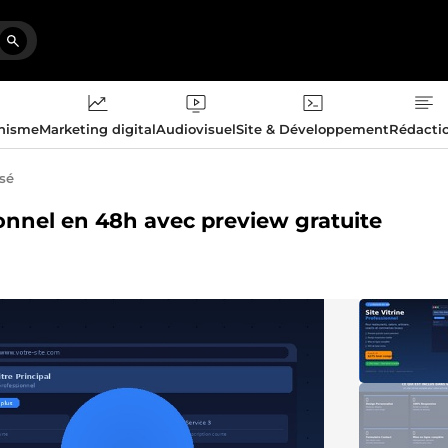
phisme
Marketing digital
Audiovisuel
Site & Développement
Rédacti
isé
sionnel en 48h avec preview gratuite