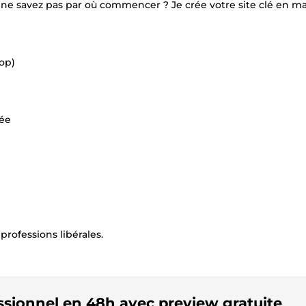
s ne savez pas par où commencer ? Je crée votre site clé en m
top)
ée
 professions libérales.
fessionnel en 48h avec preview gratuite