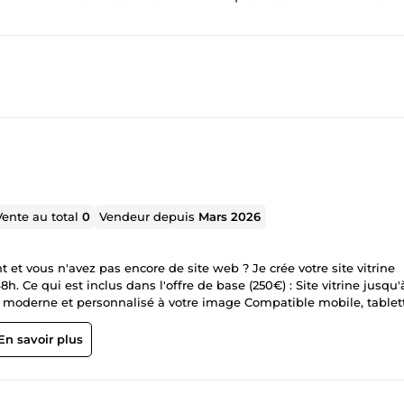
Vente au total
0
Vendeur depuis
Mars 2026
 et vous n'avez pas encore de site web ? Je crée votre site vitrine
 Ce qui est inclus dans l'offre de base (250€) : Site vitrine jusqu'
gn moderne et personnalisé à votre image Compatible mobile, tablet
e base Mise en ligne complète Mon approche unique : Avant tout
. Vous ne payez que si le résultat vous plaît. Zéro risque. Envoyez-
En savoir plus
e une preview gratuite !