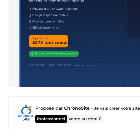
Proposé par
ChronoSite
•
Je vais créer votre si
Professionnel
Vente au total
0