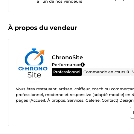
à l’un de nos vendeurs
À propos du vendeur
ChronoSite
Performance
Professionnel
Commande en cours
0
Vous êtes restaurant, artisan, coiffeur, coach ou commerçant
professionnel, moderne et responsive (adapté mobile) en 48h.
pages (Accueil, À propos, Services, Galerie, Contact) Desi
desktop Formulaire de contact intégré Optimisation SEO d
paiement, je vous envoie une preview gratuite de votre site
un message avec le nom de votre activité et je vous prépar