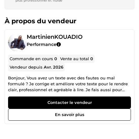
plus professionnel et fluide
À propos du vendeur
MartinienKOUADIO
Performance
Commande en cours
0
Vente au total
0
Vendeur depuis
Avr. 2026
Bonjour, Vous avez un texte avec des fautes ou mal
formulé ? Je corrige et améliore votre texte pour le rendre
clair, professionnel et agréable à lire. Je fais aussi pour
vous des montages vidéos ✔️ Correction des fautes
d’orthographe et de grammaire ✔️ Amélioration des
Contacter le vendeur
phrases ✔️ Reformulation si nécessaire 🎁 100 mots gratuits
pour tester Je vous garantis un travail sérieux, rapide et de
En savoir plus
qualité. N’hésitez pas à m’envoyer votre texte 🙂