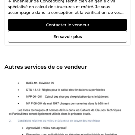
🔹 Ingénieur de Conception| Technicien en génie civil
spécialisé en calcul de structures et métré. Je vous
accompagne dans la conception et la vérification de vos
projets de construction. 🔸 Mes compétences : ✔️
Dimensionnement de poutres, poteaux et dalles en béton
Contacter le vendeur
armé ✔️ Modélisation et analyse sous Autodesk Robot ✔️
Vérification manuelle des efforts internes ✔️ Métré détaillé
En savoir plus
(fondations, poteaux, poutres, dalles) ✔️ Élaboration de
bordereaux quantitatifs clairs et exploitables. Je combine
analyse logicielle et calcul manuel afin de garantir des
résultats fiables, sécurisés et économiquement optimisés.
Chaque travail est livré avec une présentation
Autres services de ce vendeur
professionnelle (PDF + Excel si nécessaire).