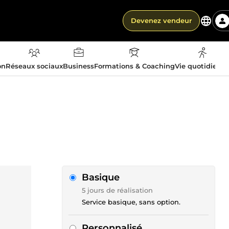
Devenez vendeur
on
Réseaux sociaux
Business
Formations & Coaching
Vie quotidienn
Basique
5 jours de réalisation
Service basique, sans option.
Personnalisé