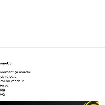
ComeUp
omment ça marche
os valeurs
evenir vendeur
resse
log
FAQ