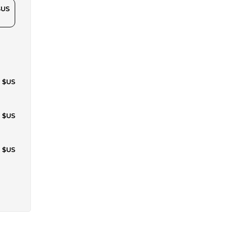
$US
5 $US
0 $US
4 $US