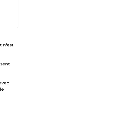
t n'est
isent
 avec
le