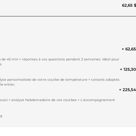
62,65 
+ 62,6
de 45 min + réponses à vos questions pendant 2 semaines. Idéal pour
s.
+ 125,3
yse personnalisée de votre courbe de température + conseils adaptés
e entier.
+ 225,5
 de suivi + analyse hebdomadaire de vos courbes + L'accompagnement
nt