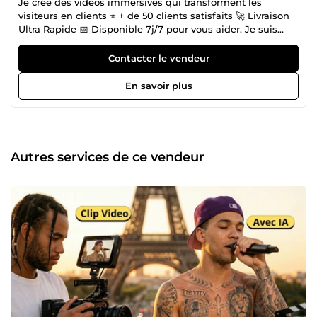
Je crée des vidéos immersives qui transforment les
visiteurs en clients ⭐ + de 50 clients satisfaits 🚀 Livraison
Ultra Rapide 📅 Disponible 7j/7 pour vous aider. Je suis
Corneille, monteur vidéo depuis 3 ans et numéro 1 sur la
création de vidéos avec l’IA sur ComeUp. Que vous soyez
Contacter le vendeur
une start-up innovante, une marque e-commerce, un
formateur ou un simple créateur de contenu, mon but est
En savoir plus
d’utiliser le levier puissant de la vidéo pour transformer vos
viewers en clients. Bushido Studio, c’est pas juste un nom
stylé. C’est un état d’esprit. On travaille avec respect,
discipline, efficacité… et toujours avec le smile. On s’inspire
du code d’honneur des samouraïs pour offrir une vraie
Autres services de ce vendeur
expérience de collaboration à nos clients. Pas de projets
bâclés. Pas de relation froide. Juste des résultats concrets,
une vibe positive, et un travail qui marque. L’équipe est
composée de : 2 spécialistes de création de vidéos avec l’IA
dont moi-même 1 Monteur Vidéo 1 spécialiste en
animation 2D &amp; 3 D + animation Whiteboard Nous
sommes spécialisés dans les services suivants : ✅
Montage Vidéo Youtube, VSL, Podcast &amp; short, réels,
TikTok. ✅ Création de Clip Vidéo avec l’IA ou Animation 3D.
✅ Montage vidéo publicitaire Facebook et Tik Tok Ads ✅
Vidéo publicitaire de narration cinématographique avec
l’IA ✅ Vidéo de présentation de produit e-commerce avec