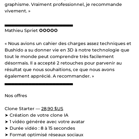
graphisme. Vraiment professionnel, je recommande
vivement. »
▃▃▃▃▃▃▃▃▃▃▃▃▃▃▃▃▃▃▃▃
Mathieu Spriet ✪✪✪✪✪
« Nous avions un cahier des charges assez techniques et
Bushido a su donner vie en 3D à notre technologie que
tout le monde peut comprendre très facilement
désormais. Il a accepté 2 retouches pour parvenir au
résultat que nous souhaitions, ce que nous avons
également apprécié. A recommander. »
▃▃▃▃▃▃▃▃▃▃▃▃▃▃▃▃▃▃▃▃
Nos offres
Clone Starter —
28,90 $US
➤ Création de votre clone IA
➤ 1 vidéo générée avec votre avatar
➤ Durée vidéo : 8 à 15 secondes
➤ Format optimisé réseaux sociaux