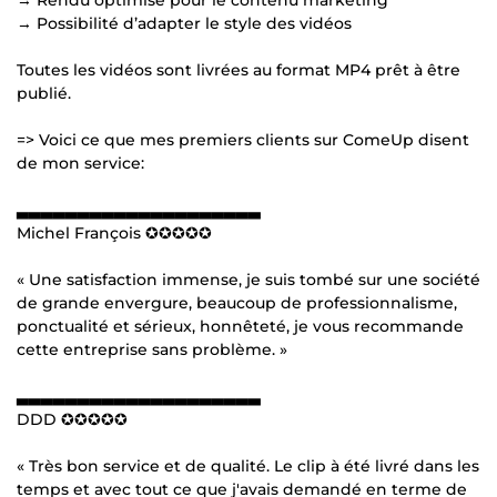
→ Possibilité d’adapter le style des vidéos
Toutes les vidéos sont livrées au format MP4 prêt à être
publié.
=> Voici ce que mes premiers clients sur ComeUp disent
de mon service:
▃▃▃▃▃▃▃▃▃▃▃▃▃▃▃▃▃▃▃▃
Michel François ✪✪✪✪✪
« Une satisfaction immense, je suis tombé sur une société
de grande envergure, beaucoup de professionnalisme,
ponctualité et sérieux, honnêteté, je vous recommande
cette entreprise sans problème. »
▃▃▃▃▃▃▃▃▃▃▃▃▃▃▃▃▃▃▃▃
DDD ✪✪✪✪✪
« Très bon service et de qualité. Le clip à été livré dans les
temps et avec tout ce que j'avais demandé en terme de