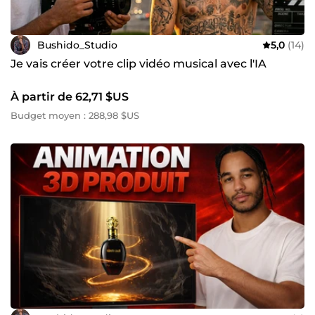
l’IA ou 3D ✅ Création de vidéo Whiteboard ✅ Création de
GIF personnalisé Contactez-nous dès maintenant, pour
qu'on discute de vive voix de votre projet. A très vite de
Bushido_Studio
5,0
(14)
l'autre côté 🥇 Bushido Studio
Je vais créer votre clip vidéo musical avec l'IA
À partir de 62,71 $US
Budget moyen : 288,98 $US