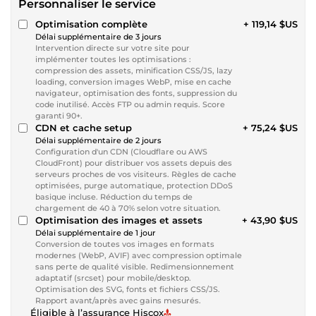
Personnaliser le service
Optimisation complète
+ 119,14 $US
Délai supplémentaire de 3 jours
Intervention directe sur votre site pour
implémenter toutes les optimisations :
compression des assets, minification CSS/JS, lazy
loading, conversion images WebP, mise en cache
navigateur, optimisation des fonts, suppression du
code inutilisé. Accès FTP ou admin requis. Score
garanti 90+.
CDN et cache setup
+ 75,24 $US
Délai supplémentaire de 2 jours
Configuration d'un CDN (Cloudflare ou AWS
CloudFront) pour distribuer vos assets depuis des
serveurs proches de vos visiteurs. Règles de cache
optimisées, purge automatique, protection DDoS
basique incluse. Réduction du temps de
chargement de 40 à 70% selon votre situation.
Optimisation des images et assets
+ 43,90 $US
Délai supplémentaire de 1 jour
Conversion de toutes vos images en formats
modernes (WebP, AVIF) avec compression optimale
sans perte de qualité visible. Redimensionnement
adaptatif (srcset) pour mobile/desktop.
Optimisation des SVG, fonts et fichiers CSS/JS.
Rapport avant/après avec gains mesurés.
Éligible à l’assurance Hiscox