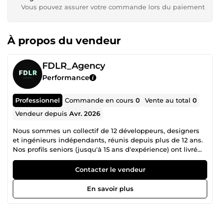
Vous pouvez assurer votre commande lors du paiement
À propos du vendeur
FDLR_Agency
Performance
Professionnel
Commande en cours
0
Vente au total
0
Vendeur depuis
Avr. 2026
Nous sommes un collectif de 12 développeurs, designers
et ingénieurs indépendants, réunis depuis plus de 12 ans.
Nos profils seniors (jusqu'à 15 ans d'expérience) ont livré
des projets pour des grands groupes (Renault, Société
Générale) comme pour des startups en santé et fintech.
Contacter le vendeur
NOS EXPERTISES : ▸ Développement Web : React, Next.js,
Vue.js, Angular, PHP/Laravel, Django ▸ Applications
En savoir plus
Mobiles : React Native, Flutter (iOS + Android) ▸ Solutions
SaaS : Architecture complète, de l'idée au déploiement ▸
Intelligence Artificielle : Machine Learning, NLP, Chatbots,