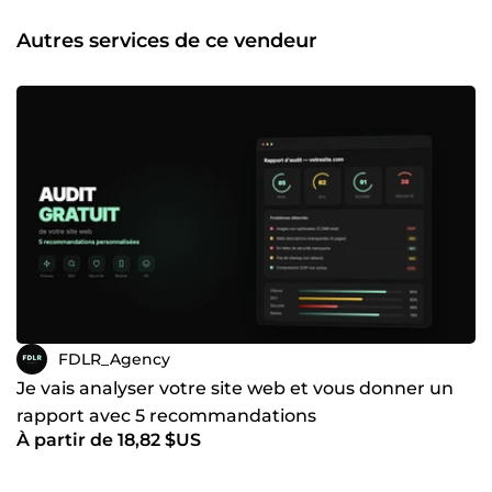
Computer Vision ▸ UI/UX Design: Interfaces modernes,
Design Systems, Prototyping Figma ▸ Cybersécurité :
Autres services de ce vendeur
Audit, Pentest, RGPD, ISO 27001 ▸ **Backend &amp; API **:
Java, Python, Node.js, PHP, TypeScript, GraphQL ▸ SEO
&amp; Performance : Audit technique, Core Web Vitals,
optimisation ▸ 3D &amp; Réalité Virtuelle : Three.js,
WebGL, Blender, Unity ▸ Logo &amp; Identité Visuelle —
Charte graphique, branding complet POURQUOI NOUS
CHOISIR ? → Collectif complet : pas besoin de jongler entre
plusieurs prestataires → +80 projets livrés avec succès →
Seniors expérimentés (pas de juniors sur vos projets) →
Basés à Paris : disponibles pour vos réunions → Approche
Agile : transparence, livrables réguliers, communication
continue → Grands groupes ET startups : on s'adapte à
votre contexte ━━━━━━━━━━━━━━━━━━━━━━━━━ Contactez-
nous **AVANT **de commander pour discuter de votre
projet. On vous répond sous 2h en moyenne.
FDLR_Agency
Je vais analyser votre site web et vous donner un
rapport avec 5 recommandations
À partir de 18,82 $US