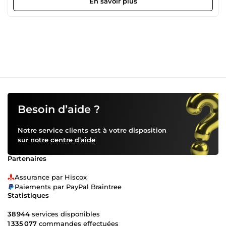
En savoir plus
qui parlent vraiment à vos lectrices avec des mots sincères,
des conseils concrets et un ton qui donne envie de lire
jusqu'au bout. Ce que vous recevez : Un article de blog de
400 à 500 mots, structuré avec des sous-titres Un ton
chaleureux et accessible, adapté à votre audience Une
relecture soignée, sans fautes Une livraison en 3 à 5 jours
Mes domaines de prédilection : Cheveux afro &amp; soins
naturels Parentalité &amp; vie de famille Bien-être &amp;
lifestyle féminin Alimentation &amp; recettes du quotidien
Pourquoi me faire confiance ? Maman de deux enfants et
étudiante, j'écris sur des sujets que je vis de l'intérieur.
Besoin d’aide ?
Mes articles ne sont pas génériques - ils sont écrits avec
du cœur et pensés pour votre lectrice idéale. Une question
Notre service clients est à votre disposition
avant de commander ? Contactez-moi, je réponds sous
sur notre
centre d’aide
24h. Les options que je propose : Article 400 mots (offre de
base) 15 euros Article 600 mots 20 euros Pack 3 articles 25
Partenaires
euros Livraison express 24h + 5 euros
Assurance par Hiscox
Paiements par PayPal Braintree
Statistiques
38 944
services disponibles
1 335 077
commandes effectuées