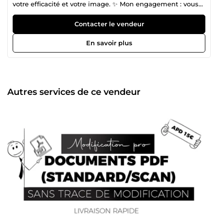
votre efficacité et votre image. ✨ Mon engagement : vous
fournir un travail précis, soigné et parfaitement adapté à
vos besoins. 👋 Enchantée, moi c’est Kathy — experte en
Contacter le vendeur
bureautique et design graphique. Titulaire d’une licence
en sciences de gestion financière et comptabilité,
En savoir plus
j’accompagne particuliers, étudiants et entreprises dans la
création de supports professionnels clairs, impactants et
parfaitement organisés. 💼 Expertise Microsoft Office
&amp; Productivité Je maîtrise parfaitement Microsoft
Word et Excel pour créer, structurer et automatiser vos
Autres services de ce vendeur
documents : ✔️ Mise en page professionnelle (rapports, CV,
mémoires) ✔️ Tableaux Excel dynamiques, formules
avancées, gestion de données ✔️ Tableaux de bord simples
et efficaces 🎨 Design graphique &amp; supports visuels
Avec Photoshop et InDesign, je conçois des visuels
modernes et professionnels : ✔️ Flyers, brochures,
catalogues ✔️ Présentations visuelles soignées ✔️ Mise en
page éditoriale de qualité 📊 Organisation &amp; gestion
financière Grâce à ma formation en gestion et comptabilité
: ✔️ Création de documents financiers clairs ✔️ Suivi de
budgets et tableaux de gestion ✔️ Structuration de
données pour une meilleure prise de décision 🚀 Un
accompagnement complet Que ce soit pour améliorer vos
documents, structurer vos données ou créer des supports