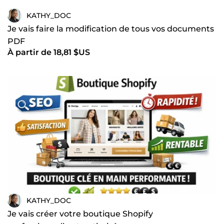
visuels professionnels, je vous aide à gagner du temps et
KATHY_DOC
en efficacité avec des solutions concrètes. 💡 Un besoin
spécifique ? Mise en page, Excel avancé, design ou
Je vais faire la modification de tous vos documents
organisation de données ? Discutons de votre projet. 📩
PDF
Contactez-moi dès maintenant et donnons une nouvelle
À partir de 18,81 $US
dimension à vos supports professionnels.
KATHY_DOC
Je vais créer votre boutique Shopify