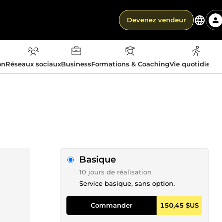
Devenez vendeur
on
Réseaux sociaux
Business
Formations & Coaching
Vie quotidienn
Basique
10 jours de réalisation
Service basique, sans option.
Commander
150,45 $US