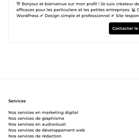
👋 Bonjour et bienvenue sur mon profil ! Je suis créateur d
efficaces pour les particuliers et les petites entreprises. 💻
WordPress ✔ Design simple et professionnel ✔ Site responsi
une présence en ligne propre et professionnelle à petit bud
besoins ✔ Communication rapide ✔ Prix accessibles 📩 N'hé
Contacter le
discuter de votre projet !
Services
Nos services en marketing digital
Nos services de graphisme
Nos services en audiovisuel
Nos services de développement web
Nos services de rédaction