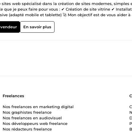
e sites web spécialisé dans la création de sites modernes, simples 
 Ce que je peux faire pour vous : ✔ Création de site vitrine ✔ Installa
ve (adapté mobile et tablette) 🚀 Mon objectif est de vous aider à 
get. 🎯 Pourquoi me choisir ? ✔ Sérieux et motivé ✔ Très attentif à
sitez pas à me contacter avant toute commande, je serai ravi de
 vendeur
En savoir plus
Freelances
Nos freelances en marketing digital
C
Nos graphistes freelance
N
Nos freelances en audiovisuel
D
Nos développeurs web freelance
P
Nos rédacteurs freelance
B