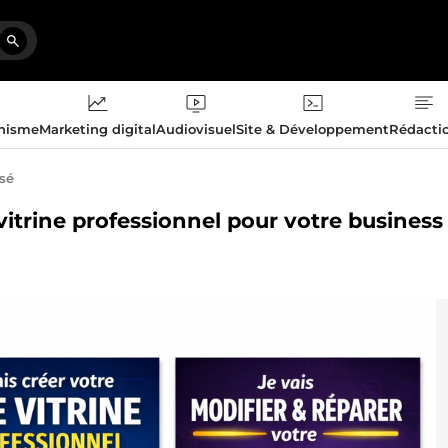
phisme
Marketing digital
Audiovisuel
Site & Développement
Rédacti
isé
vitrine professionnel pour votre business