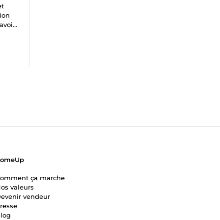
et
tion
avoir
 vos
ComeUp
omment ça marche
os valeurs
evenir vendeur
resse
log