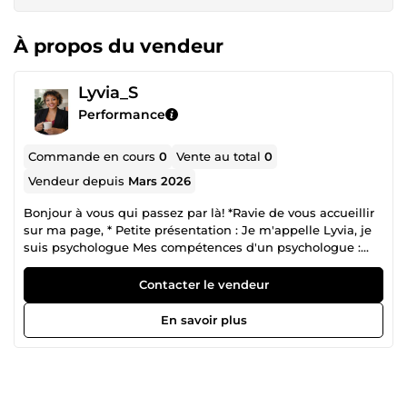
À propos du vendeur
Lyvia_S
Performance
Commande en cours
0
Vente au total
0
Vendeur depuis
Mars 2026
Bonjour à vous qui passez par là! *Ravie de vous accueillir
sur ma page, * Petite présentation : Je m'appelle Lyvia, je
suis psychologue Mes compétences d'un psychologue :
l'écoute, analyse d'une situation, d'un fonctionnement
humain, accompagnement ponctuel. -Vision de coach si
Contacter le vendeur
besoin. Séance d'hypnose pour personnes stressées et qui
ont besoin de surpasser des difficultés Méditation :
En savoir plus
réalisation de méditation personnalisée **Milieu scolaire: **
Aide à la réalisation et relecture de mémoire Réalisation
d'un power point Préparation oral devant un jury Milieu
professionnel Accompagnement dans la réalisation d'un
CV/ ou je peux donner un avis Préparation à l'oral pour un