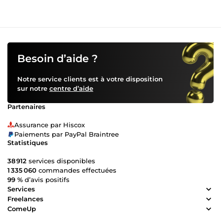
entretien d'embauche Assistante virtuelle pour petite
entreprise : réalisation de devis et facture gestion d'une
page instagram rédaction de contrat avec les autres
entreprises ouvert à d'autres tâches Réalisation de flyer/
affiche
Besoin d’aide ?
Notre service clients est à votre disposition
sur notre
centre d’aide
Partenaires
Assurance par Hiscox
Paiements par PayPal Braintree
Statistiques
38 912
services disponibles
1 335 060
commandes effectuées
99 %
d’avis positifs
Services
Freelances
ComeUp