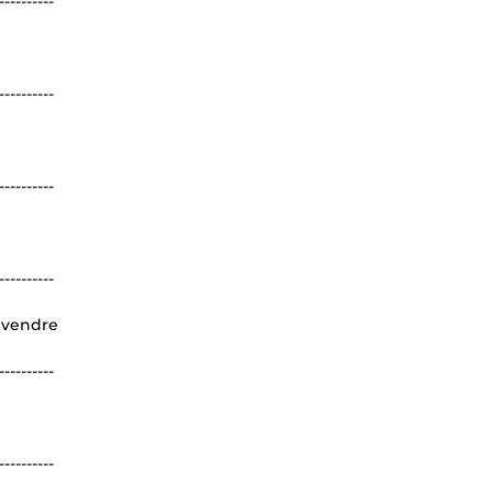
----------
----------
----------
----------
 vendre
----------
----------