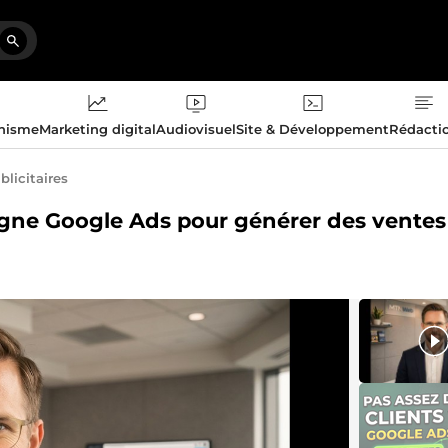
phisme
Marketing digital
Audiovisuel
Site & Développement
Rédacti
licitaires
pagne Google Ads pour générer des ventes