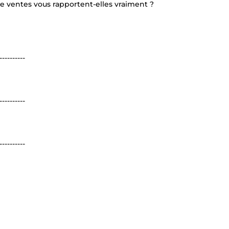
ventes vous rapportent-elles vraiment ?
----------
----------
----------