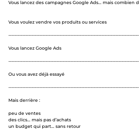
Vous lancez des campagnes Google Ads… mais combien de 
Vous voulez vendre vos produits ou services
------------------------------------------------------------------------------------
Vous lancez Google Ads
------------------------------------------------------------------------------------
Ou vous avez déjà essayé
------------------------------------------------------------------------------------
Mais derrière :
peu de ventes
des clics… mais pas d’achats
un budget qui part… sans retour