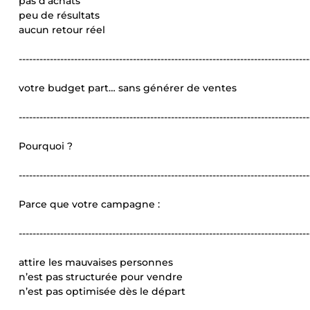
pas d’achats
peu de résultats
aucun retour réel
------------------------------------------------------------------------------------
votre budget part… sans générer de ventes
------------------------------------------------------------------------------------
Pourquoi ?
------------------------------------------------------------------------------------
Parce que votre campagne :
------------------------------------------------------------------------------------
attire les mauvaises personnes
n’est pas structurée pour vendre
n’est pas optimisée dès le départ