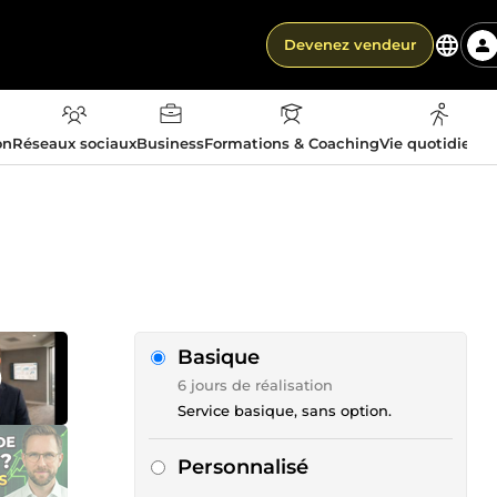
Devenez vendeur
on
Réseaux sociaux
Business
Formations & Coaching
Vie quotidienn
Basique
6 jours de réalisation
Service basique, sans option.
Personnalisé