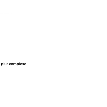
----------
----------
----------
 plus complexe
----------
----------