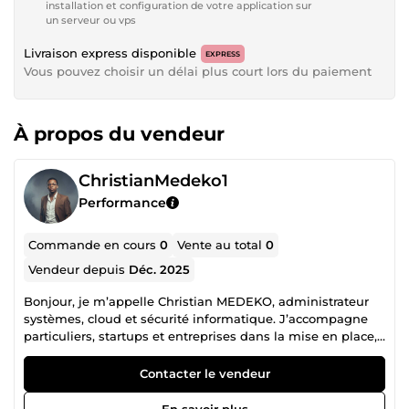
installation et configuration de votre application sur
un serveur ou vps
Livraison express disponible
EXPRESS
Vous pouvez choisir un délai plus court lors du paiement
À propos du vendeur
ChristianMedeko1
Performance
Commande en cours
0
Vente au total
0
Vendeur depuis
Déc. 2025
Bonjour, je m’appelle Christian MEDEKO, administrateur
systèmes, cloud et sécurité informatique. J’accompagne
particuliers, startups et entreprises dans la mise en place,
la configuration et la sécurisation de leurs infrastructures
informatiques afin d’assurer stabilité, performance et
Contacter le vendeur
protection face aux risques numériques. Titulaire d’une
Licence Professionnelle en Sécurité des Systèmes et
En savoir plus