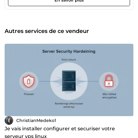
Réseaux Informatiques, j’interviens sur l’installation et la
configuration de serveurs Linux et VPS, la sécurisation des
environnements cloud et web, ainsi que la maintenance et
le dépannage informatique à distance. Mon expérience en
administration systèmes et en sécurité me permet de
Autres services de ce vendeur
proposer des solutions fiables, adaptées aux besoins réels
des clients. J’ai également travaillé sur des missions de
support technique, d’assistance informatique et
d’administration de bases de données, ce qui me donne
une vision globale des systèmes et me permet d’anticiper
les problèmes avant qu’ils n’impactent les utilisateurs ou
les services. Mon approche est professionnelle, claire et
orientée résultats. Je prends le temps de comprendre
chaque besoin afin de proposer des solutions efficaces,
évolutives et durables. Que ce soit pour un serveur, un
projet cloud, une assistance technique ou un besoin en
sécurité informatique, je reste disponible pour vous
accompagner avec sérieux et engagement. N’hésitez pas à
me contacter pour discuter de votre projet.
ChristianMedeko1
Je vais installer configurer et securiser votre
serveur vps linux