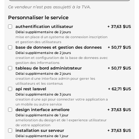
Ce vendeur n’est pas assujetti à la TVA.
Personnaliser le service
authentification utilisateur
+ 37,63 $US
Délai supplémentaire de 2 jours
mise en place d un systeme de connexion inscription
et gestion des utilisateurs
base de donnees et gestion des donnees
+ 50,17 $US
Délai supplémentaire de 2 jours
creation et configuration de la base de donnees avec
gestion des informations
tableau de bord administrateur
+ 50,17 $US
Délai supplémentaire de 2 jours
creation d une interface admin pour gerer les
utilisateurs et les contenus
api rest laravel
+ 62,71 $US
Délai supplémentaire de 3 jours
creation d une api pour connecter votre application a
un mobile ou autre service
design interface ameliore
+ 37,63 $US
Délai supplémentaire de 1 jour
amelioration du design et de l experience utilisateur
de votre application
installation sur serveur
+ 37,63 $US
Délai supplémentaire de 1 jour