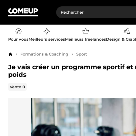
Pour vous
Meilleurs services
Meilleurs freelances
Design & Gra
Formations & Coaching
Sport
Accueil
Je vais créer un programme sportif et
poids
Vente
0