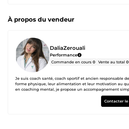
À propos du vendeur
DaliaZerouali
Performance
Commande en cours
0
Vente au total
0
Je suis coach santé, coach sportif et ancien responsable 
forme physique, leur alimentation et leur motivation au q
en coaching mental, je propose un accompagnement simple,
perdre du poids, prendre du muscle, améliorer votre énergi
proposer des solutions concrètes, personnalisées et faciles
Contacter le