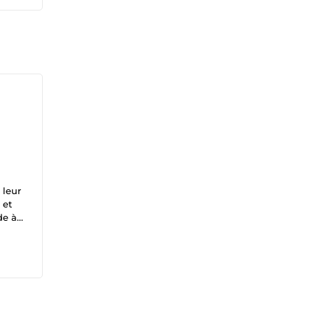
 leur
 et
de à
ous