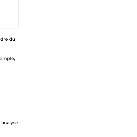
rdre du
simple,
J’analyse