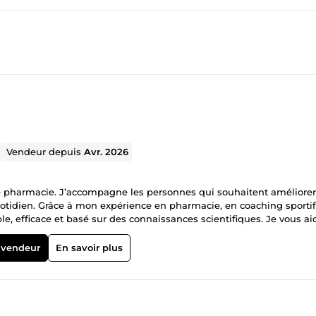
Vendeur depuis
Avr. 2026
de pharmacie. J’accompagne les personnes qui souhaitent améliorer
uotidien. Grâce à mon expérience en pharmacie, en coaching sportif
 efficace et basé sur des connaissances scientifiques. Je vous ai
e et adopter de meilleures habitudes de vie. Mon objectif est de v
 à appliquer pour obtenir des résultats durables.
 vendeur
En savoir plus