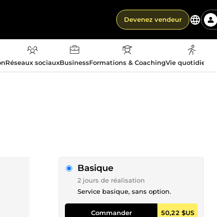
Devenez vendeur
on
Réseaux sociaux
Business
Formations & Coaching
Vie quotidienn
Basique
2 jours de réalisation
Service basique, sans option.
Commander
50,22 $US