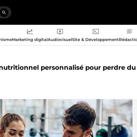
phisme
Marketing digital
Audiovisuel
Site & Développement
Rédacti
 nutritionnel personnalisé pour perdre du