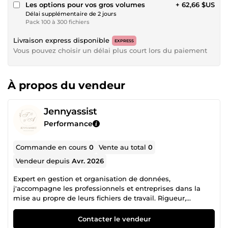
Les options pour vos gros volumes
+ 62,66 $US
Délai supplémentaire de 2 jours
Pack 100 à 300 fichiers
Livraison express disponible
EXPRESS
Vous pouvez choisir un délai plus court lors du paiement
À propos du vendeur
Jennyassist
Performance
Commande en cours
0
Vente au total
0
Vendeur depuis
Avr. 2026
Expert en gestion et organisation de données,
j'accompagne les professionnels et entreprises dans la
mise au propre de leurs fichiers de travail. Rigueur,
confidentialité et rapidité sont les piliers de mes services.
Que vous ayez besoin de nettoyer une base de données
Contacter le vendeur
clients, de structurer un fichier Excel complexe ou de