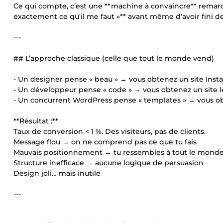
Ce qui compte, c’est une **machine à convaincre** remarqua
exactement ce qu'il me faut »** avant même d’avoir fini de 
---
## L’approche classique (celle que tout le monde vend)
- Un designer pense « beau » → vous obtenez un site Inst
- Un développeur pense « code » → vous obtenez un site l
- Un concurrent WordPress pense « templates » → vous ob
**Résultat :**
Taux de conversion < 1 %. Des visiteurs, pas de clients.
Message flou → on ne comprend pas ce que tu fais
Mauvais positionnement → tu ressembles à tout le mond
Structure inefficace → aucune logique de persuasion
Design joli… mais inutile
---