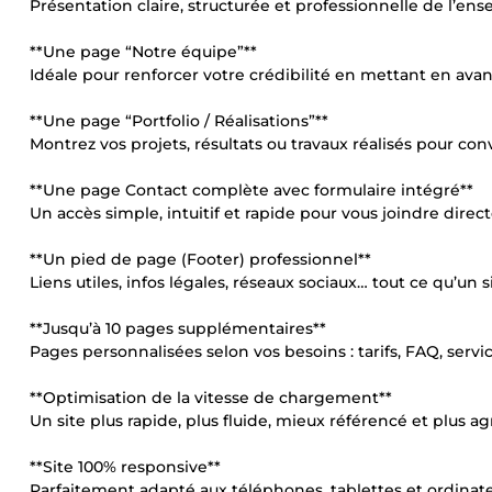
Présentation claire, structurée et professionnelle de l’ens
**Une page “Notre équipe”**
Idéale pour renforcer votre crédibilité en mettant en avan
**Une page “Portfolio / Réalisations”**
Montrez vos projets, résultats ou travaux réalisés pour con
**Une page Contact complète avec formulaire intégré**
Un accès simple, intuitif et rapide pour vous joindre dire
**Un pied de page (Footer) professionnel**
Liens utiles, infos légales, réseaux sociaux… tout ce qu’un s
**Jusqu’à 10 pages supplémentaires**
Pages personnalisées selon vos besoins : tarifs, FAQ, servic
**Optimisation de la vitesse de chargement**
Un site plus rapide, plus fluide, mieux référencé et plus a
**Site 100% responsive**
Parfaitement adapté aux téléphones, tablettes et ordinate