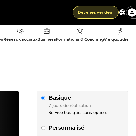
Devenez vendeur
on
Réseaux sociaux
Business
Formations & Coaching
Vie quotidienn
Basique
7 jours de réalisation
Service basique, sans option.
Personnalisé