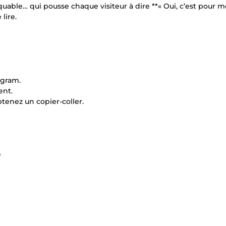
ble… qui pousse chaque visiteur à dire **« Oui, c’est pour moi
lire.
agram.
ent.
tenez un copier-coller.
e